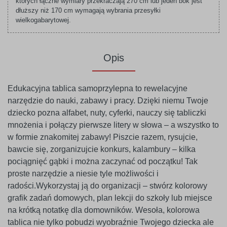
których łączne wymiary przekraczają 270 cm lub jeden bok jest
dłuższy niż 170 cm wymagają wybrania przesyłki
wielkogabarytowej.
Opis
Edukacyjna tablica samoprzylepna to rewelacyjne
narzędzie do nauki, zabawy i pracy. Dzięki niemu Twoje
dziecko pozna alfabet, nuty, cyferki, nauczy się tabliczki
mnożenia i połączy pierwsze litery w słowa – a wszystko to
w formie znakomitej zabawy! Piszcie razem, rysujcie,
bawcie się, zorganizujcie konkurs, kalambury – kilka
pociągnięć gąbki i można zaczynać od początku! Tak
proste narzędzie a niesie tyle możliwości i
radości.Wykorzystaj ją do organizacji – stwórz kolorowy
grafik zadań domowych, plan lekcji do szkoły lub miejsce
na krótką notatkę dla domowników. Wesoła, kolorowa
tablica nie tylko pobudzi wyobraźnie Twojego dziecka ale