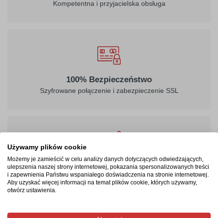
Kompetentna i przyjacielska obsługa
100% Bezpieczeństwo
Szyfrowane połączenie i zabezpieczenie SSL
Używamy plików cookie
Możemy je zamieścić w celu analizy danych dotyczących odwiedzających,
Masz prawo być zadowolonym
ulepszenia naszej strony internetowej, pokazania spersonalizowanych treści
i zapewnienia Państwu wspaniałego doświadczenia na stronie internetowej.
24 - miesięczna gwarancja, możliwość zwrotu produktu
Aby uzyskać więcej informacji na temat plików cookie, których używamy,
otwórz ustawienia.