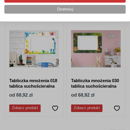
Produkty pokrewne/powiązane
Dostosuj
Tabliczka mnożenia 018
Tabliczka mnożenia 030
tablica suchościeralna
tablica suchościeralna
od 68,92 zł
od 68,92 zł
Zobacz produkt
Zobacz produkt