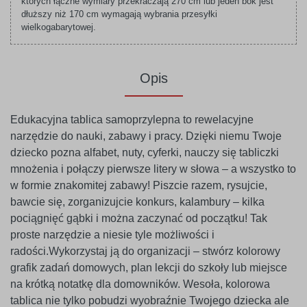
których łączne wymiary przekraczają 270 cm lub jeden bok jest
dłuższy niż 170 cm wymagają wybrania przesyłki
wielkogabarytowej.
Opis
Edukacyjna tablica samoprzylepna to rewelacyjne
narzędzie do nauki, zabawy i pracy. Dzięki niemu Twoje
dziecko pozna alfabet, nuty, cyferki, nauczy się tabliczki
mnożenia i połączy pierwsze litery w słowa – a wszystko to
w formie znakomitej zabawy! Piszcie razem, rysujcie,
bawcie się, zorganizujcie konkurs, kalambury – kilka
pociągnięć gąbki i można zaczynać od początku! Tak
proste narzędzie a niesie tyle możliwości i
radości.Wykorzystaj ją do organizacji – stwórz kolorowy
grafik zadań domowych, plan lekcji do szkoły lub miejsce
na krótką notatkę dla domowników. Wesoła, kolorowa
tablica nie tylko pobudzi wyobraźnie Twojego dziecka ale