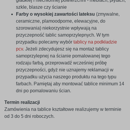
gładkiej i niechłonnej powierzchni - meblach, płytach,
szkle, blasze czy ścianie
Farby o wysokiej zawartości lateksu
(zmywalne,
ceramiczne, plamoodporne, elewacyjne, do
szorowania) niekorzystnie wpływają na
przyczepność tablic samoprzylepnych. W tym
przypadku polecamy wybór
tablicy na podkładzie
pcv
. Jeżeli zdecydujesz się na montaż tablicy
samoprzylepnej na ścianie pomalowanej tego
rodzaju farbą, przeprowadź wcześniej próbę
przyczepności, gdyż nie uznajemy reklamacji w
przypadku użycia naszego produktu na tego typu
farbach. Pamiętaj aby montować tablice minimum 14
dni po pomalowaniu ścian.
Termin realizacji
Zamówienia na tablice kształtowe realizujemy w terminie
od 3 do 5 dni roboczych.