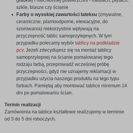
gładkiej i niechłonnej powierzchni - meblach, płytach,
szkle, blasze czy ścianie
Farby o wysokiej zawartości lateksu
(zmywalne,
ceramiczne, plamoodporne, elewacyjne, do
szorowania) niekorzystnie wpływają na
przyczepność tablic samoprzylepnych. W tym
przypadku polecamy wybór
tablicy na podkładzie
pcv
. Jeżeli zdecydujesz się na montaż tablicy
samoprzylepnej na ścianie pomalowanej tego
rodzaju farbą, przeprowadź wcześniej próbę
przyczepności, gdyż nie uznajemy reklamacji w
przypadku użycia naszego produktu na tego typu
farbach. Pamiętaj aby montować tablice minimum 14
dni po pomalowaniu ścian.
Termin realizacji
Zamówienia na tablice kształtowe realizujemy w terminie
od 3 do 5 dni roboczych.