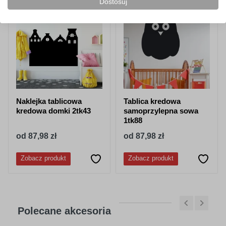
Dostosuj
NOWOŚĆ!
NOWOŚĆ!
Naklejka tablicowa
Tablica kredowa
kredowa domki 2tk43
samoprzylepna sowa
1tk88
od 87,98 zł
od 87,98 zł
Zobacz produkt
Zobacz produkt
Polecane akcesoria