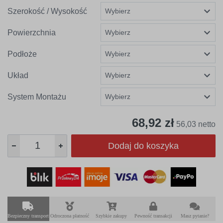
Szerokość / Wysokość
Powierzchnia
Podłoże
Układ
System Montażu
68,92 zł
56,03 netto
Dodaj do koszyka
Bezpieczny transport
Odroczona płatność
Szybkie zakupy
Pewność transakcji
Masz pytanie?