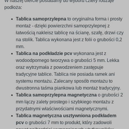
W naszej ofercie posiadamy do wyboru cztery rodzaje
podłoża:
Tablica samoprzylepna
to oryginalna forma i prosty
montaż - dzięki powierzchni samoprzylepnej z
łatwością nakleisz tablicę na ścianę, szafę, drzwi czy
na stolik. Tablica wykonana jest z folii o grubości 0,2
mm.
Tablica na podkładzie pcv
wykonana jest z
wodoodpornego tworzywa o grubości 5 mm. Lekka
oraz wytrzymała z powodzeniem zastępuje
tradycyjne tablice. Tablica nie posiada ramek ani
systemu montażu. Zalecany sposób montażu to
dwustronna taśma piankowa lub montaż tradycyjny.
Tablica samoprzylepna magnetyczna
o grubości 2
mm łączy zalety prostego i szybkiego montażu z
przydatnymi właściwościami magnetycznymi.
Tablica magnetyczna usztywniona podkładem
pcv
o grubości 7 mm to produkt, który zadowoli