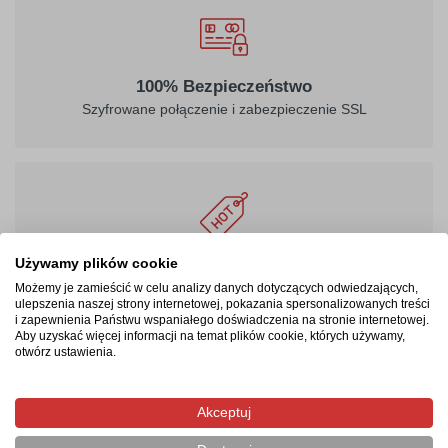
100% Bezpieczeństwo
Szyfrowane połączenie i zabezpieczenie SSL
Używamy plików cookie
Masz prawo być zadowolonym
24 - miesięczna gwarancja, możliwość zwrotu produktu
Możemy je zamieścić w celu analizy danych dotyczących odwiedzających,
ulepszenia naszej strony internetowej, pokazania spersonalizowanych treści
i zapewnienia Państwu wspaniałego doświadczenia na stronie internetowej.
Aby uzyskać więcej informacji na temat plików cookie, których używamy,
otwórz ustawienia.
Produkty pokrewne/powiązane
Akceptuj