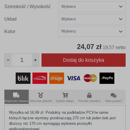
Szerokość / Wysokość
Układ
Wybierz
Kolor
24,07 zł
19,57 netto
Dodaj do koszyka
Bezpieczny transport
Odroczona płatność
Szybkie zakupy
Pewność transakcji
Masz pytanie?
Wysyłka od 16,99 zł. Produkty na podkładzie PCV/w ramie
których łączne wymiary przekraczają 270 cm lub jeden bok jest
dłuższy niż 170 cm wymagają wybrania przesyłki
wielkogabarytowej.