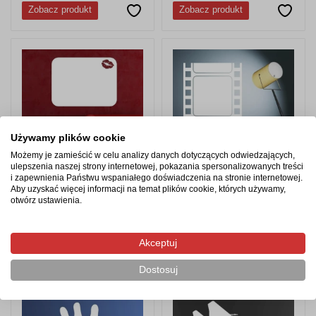
Zobacz produkt
Zobacz produkt
Używamy plików cookie
Możemy je zamieścić w celu analizy danych dotyczących odwiedzających,
ulepszenia naszej strony internetowej, pokazania spersonalizowanych treści
i zapewnienia Państwu wspaniałego doświadczenia na stronie internetowej.
Tablica suchościeralna
Tablica suchościeralna
Aby uzyskać więcej informacji na temat plików cookie, których używamy,
otwórz ustawienia.
044 usta
015 Film - samoprzylepna
od 24,07 zł
od 24,07 zł
Akceptuj
Zobacz produkt
Zobacz produkt
Dostosuj