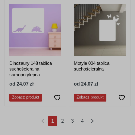
Dinozaury 148 tablica
Motyle 094 tablica
suchościeralna
suchościeralna
samoprzylepna
od 24,07 zł
od 24,07 zł
Zobacz produkt
Zobacz produkt
(current)
1
2
3
4