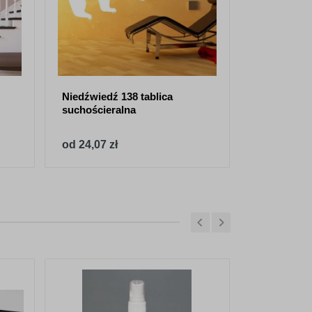
Niedźwiedź 138 tablica
Tablica suc
suchościeralna
liście
od 24,07 zł
od 24,07 z