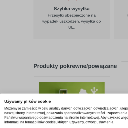
Szybka wysyłka
Przesyłki ubezpieczone na
wypadek uszkodzeń, wysyłka do
UE.
Produkty pokrewne/powiązane
Używamy plików cookie
Możemy je zamieścić w celu analizy danych dotyczących odwiedzających, ulep
naszej strony internetowej, pokazania spersonalizowanych treści i zapewnienia
Państwu wspaniałego doświadczenia na stronie internetowej. Aby uzyskać więc
informacji na temat plików cookie, których używamy, otwórz ustawienia.