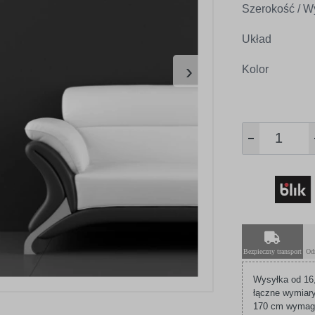
Szerokość / W
Układ
›
Kolor
Bezpieczny transport
Od
Wysyłka od 16,
łączne wymiary
170 cm wymagaj