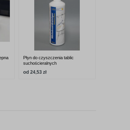
lepna
Płyn do czyszczenia tablic
Taśma monta
suchościeralnych
19mm x 9m
od 24,53 zł
od 23,96 zł