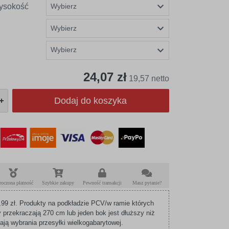
ysokość
Wybierz
24,07 zł
19,57 netto
Dodaj do koszyka
roczona płatność
Szybkie zakupy
Pewność transakcji
Masz pytanie?
99 zł. Produkty na podkładzie PCV/w ramie których
 przekraczają 270 cm lub jeden bok jest dłuższy niż
ą wybrania przesyłki wielkogabarytowej.