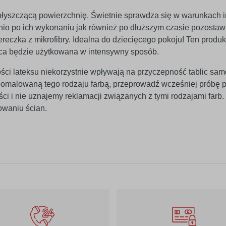
, błyszczącą powierzchnię. Świetnie sprawdza się w warunkach
io po ich wykonaniu jak również po dłuższym czasie pozostawi
ereczka z mikrofibry. Idealna do dziecięcego pokoju! Ten produ
lica będzie użytkowana w intensywny sposób.
ści lateksu niekorzystnie wpływają na przyczepność tablic sam
ę pomalowaną tego rodzaju farbą, przeprowadź wcześniej próbę
ści i nie uznajemy reklamacji związanych z tymi rodzajami far
owaniu ścian.