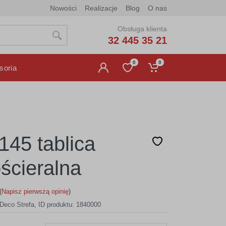
Nowości
Realizacje
Blog
O nas
Obsługa klienta
32 445 35 21
0
0
soria
145 tablica
ścieralna
(
Napisz pierwszą opinię
)
Deco Strefa
,
ID produktu: 1840000