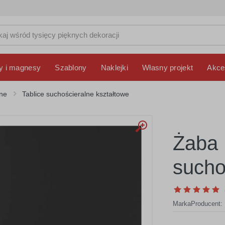
y i magnesy
Szablony
Naklejki
Własny projekt
Akce
lne
Tablice suchościeralne kształtowe
Żaba 
sucho
Marka
Producent: