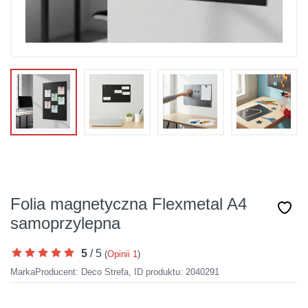
Folia magnetyczna Flexmetal A4
samoprzylepna
5
/
5
(
Opinii
1
)
Marka
Producent:
Deco Strefa
,
ID produktu: 2040291