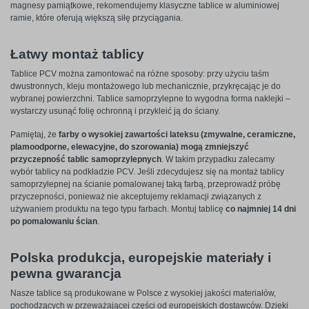
magnesy pamiątkowe, rekomendujemy klasyczne tablice w aluminiowej
ramie, które oferują większą siłę przyciągania.
Łatwy montaż tablicy
Tablice PCV można zamontować na różne sposoby: przy użyciu taśm
dwustronnych, kleju montażowego lub mechanicznie, przykręcając je do
wybranej powierzchni. Tablice samoprzylepne to wygodna forma naklejki –
wystarczy usunąć folię ochronną i przykleić ją do ściany.
Pamiętaj, że
farby o wysokiej zawartości lateksu (zmywalne, ceramiczne,
plamoodporne, elewacyjne, do szorowania) mogą zmniejszyć
przyczepność tablic samoprzylepnych
. W takim przypadku zalecamy
wybór tablicy na podkładzie PCV. Jeśli zdecydujesz się na montaż tablicy
samoprzylepnej na ścianie pomalowanej taką farbą, przeprowadź próbę
przyczepności, ponieważ nie akceptujemy reklamacji związanych z
używaniem produktu na tego typu farbach. Montuj tablicę
co najmniej 14 dni
po pomalowaniu ścian
.
Polska produkcja, europejskie materiały i
pewna gwarancja
Nasze tablice są produkowane w Polsce z wysokiej jakości materiałów,
pochodzących w przeważającej części od europejskich dostawców. Dzięki