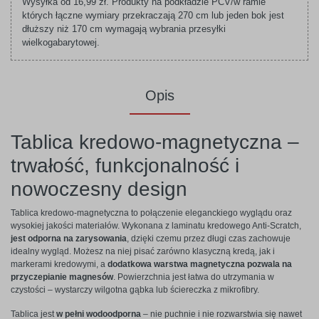
Wysyłka od 16,99 zł. Produkty na podkładzie PCV/w ramie
których łączne wymiary przekraczają 270 cm lub jeden bok jest
dłuższy niż 170 cm wymagają wybrania przesyłki
wielkogabarytowej.
Opis
Tablica kredowo-magnetyczna –
trwałość, funkcjonalność i
nowoczesny design
Tablica kredowo-magnetyczna to połączenie eleganckiego wyglądu oraz
wysokiej jakości materiałów. Wykonana z laminatu kredowego Anti-Scratch,
jest odporna na zarysowania
, dzięki czemu przez długi czas zachowuje
idealny wygląd. Możesz na niej pisać zarówno klasyczną kredą, jak i
markerami kredowymi, a
dodatkowa warstwa magnetyczna pozwala na
przyczepianie magnesów
. Powierzchnia jest łatwa do utrzymania w
czystości – wystarczy wilgotna gąbka lub ściereczka z mikrofibry.
Tablica jest
w pełni wodoodporna
– nie puchnie i nie rozwarstwia się nawet