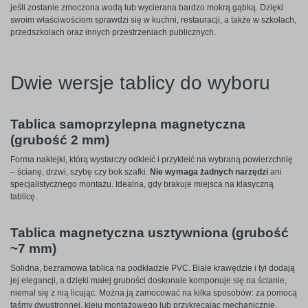
jeśli zostanie zmoczona wodą lub wycierana bardzo mokrą gąbką. Dzięki
swoim właściwościom sprawdzi się w kuchni, restauracji, a także w szkołach,
przedszkolach oraz innych przestrzeniach publicznych.
Dwie wersje tablicy do wyboru
Tablica samoprzylepna magnetyczna
(grubość 2 mm)
Forma naklejki, którą wystarczy odkleić i przykleić na wybraną powierzchnię
– ścianę, drzwi, szybę czy bok szafki.
Nie wymaga żadnych narzędzi
ani
specjalistycznego montażu. Idealna, gdy brakuje miejsca na klasyczną
tablicę.
Tablica magnetyczna usztywniona (grubość
~7 mm)
Solidna, bezramowa tablica na podkładzie PVC. Białe krawędzie i tył dodają
jej elegancji, a dzięki małej grubości doskonale komponuje się na ścianie,
niemal się z nią licując. Można ją zamocować na kilka sposobów: za pomocą
taśmy dwustronnej, kleju montażowego lub przykręcając mechanicznie.