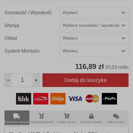
Szerokość / Wysokość
Wersja
Układ
System Montażu
116,89 zł
95,03 netto
Dodaj do koszyka
Bezpieczny transport
Odroczona płatność
Szybkie zakupy
Pewność transakcji
Masz pytanie?