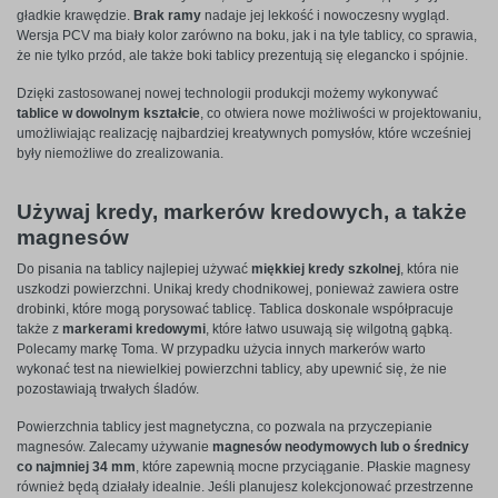
gładkie krawędzie.
Brak ramy
nadaje jej lekkość i nowoczesny wygląd.
Wersja PCV ma biały kolor zarówno na boku, jak i na tyle tablicy, co sprawia,
że nie tylko przód, ale także boki tablicy prezentują się elegancko i spójnie.
Dzięki zastosowanej nowej technologii produkcji możemy wykonywać
tablice w dowolnym kształcie
, co otwiera nowe możliwości w projektowaniu,
umożliwiając realizację najbardziej kreatywnych pomysłów, które wcześniej
były niemożliwe do zrealizowania.
Używaj kredy, markerów kredowych, a także
magnesów
Do pisania na tablicy najlepiej używać
miękkiej kredy szkolnej
, która nie
uszkodzi powierzchni. Unikaj kredy chodnikowej, ponieważ zawiera ostre
drobinki, które mogą porysować tablicę. Tablica doskonale współpracuje
także z
markerami kredowymi
, które łatwo usuwają się wilgotną gąbką.
Polecamy markę Toma. W przypadku użycia innych markerów warto
wykonać test na niewielkiej powierzchni tablicy, aby upewnić się, że nie
pozostawiają trwałych śladów.
Powierzchnia tablicy jest magnetyczna, co pozwala na przyczepianie
magnesów. Zalecamy używanie
magnesów neodymowych lub o średnicy
co najmniej 34 mm
, które zapewnią mocne przyciąganie. Płaskie magnesy
również będą działały idealnie. Jeśli planujesz kolekcjonować przestrzenne