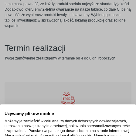
temu masz pewność, że każdy produkt spełnia najwyższe standardy jakości.
Dodatkowo, oferujemy
2-letnią gwarancję
na nasze tablice, co daje Ci pełną
pewność, że wybierasz produkt trwały i niezawodny. Wybierając nasze
tablice, inwestujesz w sprawdzoną jakość, lokalną produkcję oraz solidne
wsparcie.
Termin realizacji
Twoje zamówienie zrealizujemy w terminie od 4 do 6 dni roboczych.
Szybka wysyłka
Używamy plików cookie
Przesyłki ubezpieczone na wypadek uszkodzeń, wysyłka
Możemy je zamieścić w celu analizy danych dotyczących odwiedzających,
ulepszenia naszej strony internetowej, pokazania spersonalizowanych treści
do UE.
i zapewnienia Państwu wspaniałego doświadczenia na stronie internetowej.
Aby uzyskać więcej informacji na temat plików cookie, których używamy,