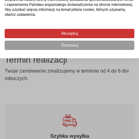
i zapewnienia Państwu wspaniałego doświadczenia na stronie internetowej.
Dodatkowo, oferujemy
2-letnią gwarancję
na nasze
Aby uzyskać więcej informacji na temat plików cookie, których używamy,
tablice, co daje Ci pełną pewność, że wybierasz produkt
otwórz ustawienia.
trwały i niezawodny. Wybierając nasze tablice, inwestujesz
w sprawdzoną jakość, lokalną produkcję oraz solidne
Akceptuj
wsparcie.
Dostosuj
Termin realizacji
Twoje zamówienie zrealizujemy w terminie od 4 do 6 dni
roboczych.
Szybka wysyłka