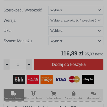
Szerokość / Wysokość
Wersja
Układ
System Montażu
116,89 zł
95,03 netto
Dodaj do koszyka
Bezpieczny transport
Odroczona płatność
Szybkie zakupy
Pewność transakcji
Masz pytanie?