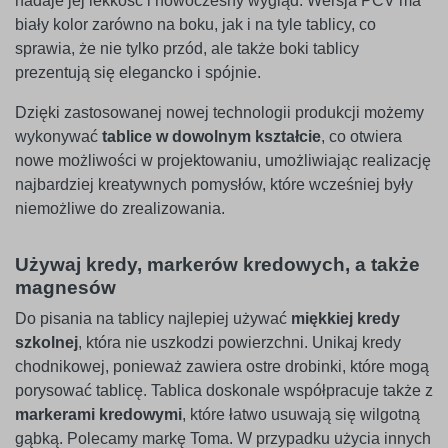
nadaje jej lekkość i nowoczesny wygląd. Wersja PCV ma
biały kolor zarówno na boku, jak i na tyle tablicy, co
sprawia, że nie tylko przód, ale także boki tablicy
prezentują się elegancko i spójnie.
Dzięki zastosowanej nowej technologii produkcji możemy
wykonywać
tablice w dowolnym kształcie
, co otwiera
nowe możliwości w projektowaniu, umożliwiając realizację
najbardziej kreatywnych pomysłów, które wcześniej były
niemożliwe do zrealizowania.
Używaj kredy, markerów kredowych, a także
magnesów
Do pisania na tablicy najlepiej używać
miękkiej kredy
szkolnej
, która nie uszkodzi powierzchni. Unikaj kredy
chodnikowej, ponieważ zawiera ostre drobinki, które mogą
porysować tablicę. Tablica doskonale współpracuje także z
markerami kredowymi
, które łatwo usuwają się wilgotną
gąbką. Polecamy markę Toma. W przypadku użycia innych