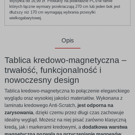
Wysyłka od 16,99 zł. Produkty na podkładzie PCV/w ramie
których łączne wymiary przekraczają 270 cm lub jeden bok jest
dłuższy niż 170 cm wymagają wybrania przesyłki
wielkogabarytowej.
Opis
Tablica kredowo-magnetyczna –
trwałość, funkcjonalność i
nowoczesny design
Tablica kredowo-magnetyczna to połączenie eleganckiego
wyglądu oraz wysokiej jakości materiałów. Wykonana z
laminatu kredowego Anti-Scratch,
jest odporna na
zarysowania
, dzięki czemu przez długi czas zachowuje
idealny wygląd. Możesz na niej pisać zarówno klasyczną
kredą, jak i markerami kredowymi, a
dodatkowa warstwa
magnetyczna pozwala na przyczepianie magnesów
.