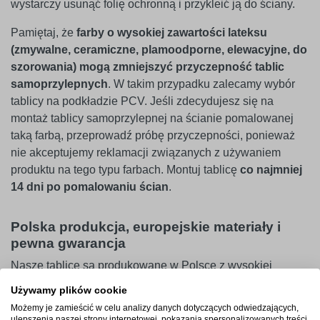
wystarczy usunąć folię ochronną i przykleić ją do ściany.
Pamiętaj, że
farby o wysokiej zawartości lateksu
(zmywalne, ceramiczne, plamoodporne, elewacyjne, do
szorowania) mogą zmniejszyć przyczepność tablic
samoprzylepnych
. W takim przypadku zalecamy wybór
tablicy na podkładzie PCV. Jeśli zdecydujesz się na
montaż tablicy samoprzylepnej na ścianie pomalowanej
taką farbą, przeprowadź próbę przyczepności, ponieważ
nie akceptujemy reklamacji związanych z używaniem
produktu na tego typu farbach. Montuj tablicę
co najmniej
14 dni po pomalowaniu ścian
.
Polska produkcja, europejskie materiały i
pewna gwarancja
Nasze tablice są produkowane w Polsce z wysokiej
jakości materiałów, pochodzących w przeważającej części
Używamy plików cookie
od europejskich dostawców. Dzięki temu masz pewność,
Możemy je zamieścić w celu analizy danych dotyczących odwiedzających,
że każdy produkt spełnia najwyższe standardy jakości.
ulepszenia naszej strony internetowej, pokazania spersonalizowanych treści