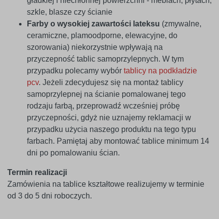
gładkiej i niechłonnej powierzchni - meblach, płytach,
szkle, blasze czy ścianie
Farby o wysokiej zawartości lateksu
(zmywalne,
ceramiczne, plamoodporne, elewacyjne, do
szorowania) niekorzystnie wpływają na
przyczepność tablic samoprzylepnych. W tym
przypadku polecamy wybór
tablicy na podkładzie
pcv
. Jeżeli zdecydujesz się na montaż tablicy
samoprzylepnej na ścianie pomalowanej tego
rodzaju farbą, przeprowadź wcześniej próbę
przyczepności, gdyż nie uznajemy reklamacji w
przypadku użycia naszego produktu na tego typu
farbach. Pamiętaj aby montować tablice minimum 14
dni po pomalowaniu ścian.
Termin realizacji
Zamówienia na tablice kształtowe realizujemy w terminie
od 3 do 5 dni roboczych.