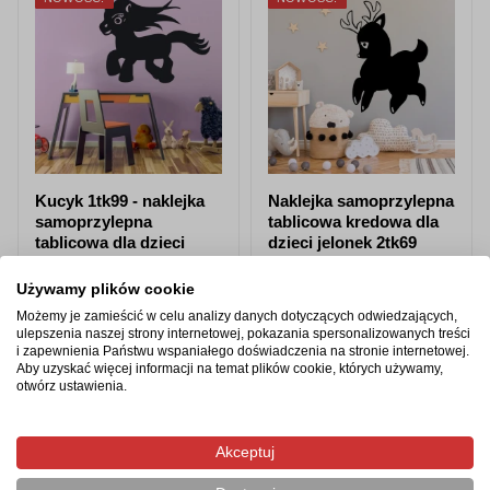
Kucyk 1tk99 - naklejka
Naklejka samoprzylepna
samoprzylepna
tablicowa kredowa dla
tablicowa dla dzieci
dzieci jelonek 2tk69
od 87,98 zł
od 87,98 zł
Używamy plików cookie
Możemy je zamieścić w celu analizy danych dotyczących odwiedzających,
Zobacz produkt
Zobacz produkt
ulepszenia naszej strony internetowej, pokazania spersonalizowanych treści
i zapewnienia Państwu wspaniałego doświadczenia na stronie internetowej.
Aby uzyskać więcej informacji na temat plików cookie, których używamy,
otwórz ustawienia.
Produkty z tej samej kategorii
Akceptuj