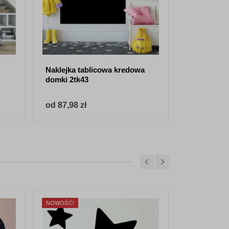
Naklejka tablicowa kredowa
Naklejka t
domki 2tk43
zamek dla d
od 87,98 zł
od 87,98 z
NOWOŚĆ!