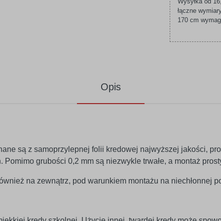
Wysyłka od 16,
łączne wymiary
170 cm wymagaj
Opis
nane są z samoprzylepnej folii kredowej najwyższej jakości, 
lan. Pomimo grubości 0,2 mm są niezwykle trwałe, a montaż prosty
wnież na zewnątrz, pod warunkiem montażu na niechłonnej po
miękkiej kredy szkolnej. Użycie innej, twardej kredy może spo