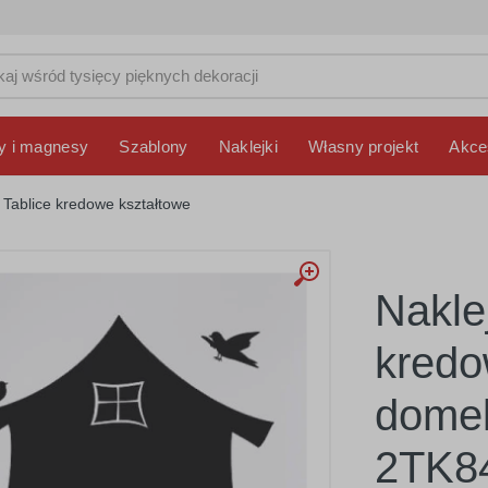
y i magnesy
Szablony
Naklejki
Własny projekt
Akce
Tablice kredowe kształtowe
Nakle
kredo
domek
2TK8