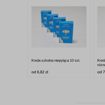
Kreda szkolna niepyląca 10 szt.
Kreda
różn
od 6,82 zł
od 7