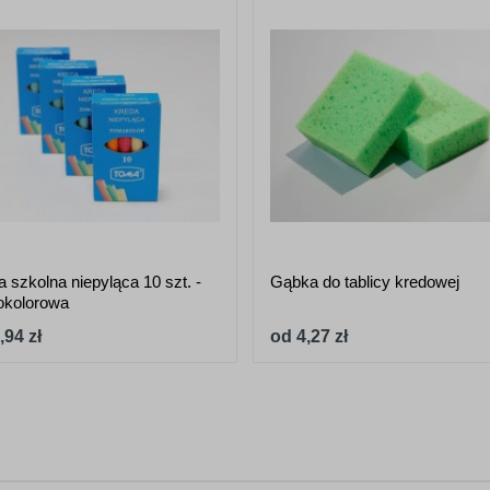
 szkolna niepyląca 10 szt. -
Gąbka do tablicy kredowej
okolorowa
,94 zł
od 4,27 zł