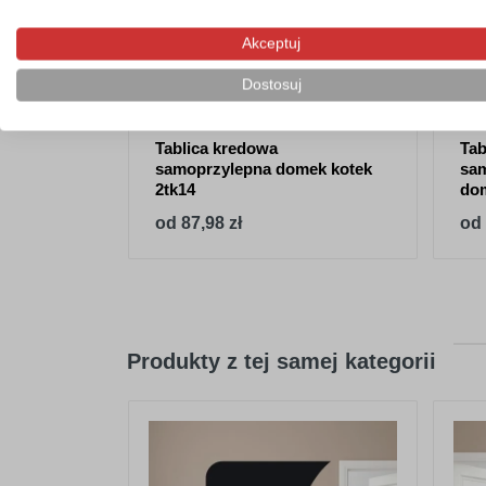
Akceptuj
Dostosuj
Tablica kredowa
Tab
samoprzylepna domek kotek
sam
2tk14
dom
od 87,98 zł
od 
Produkty z tej samej kategorii