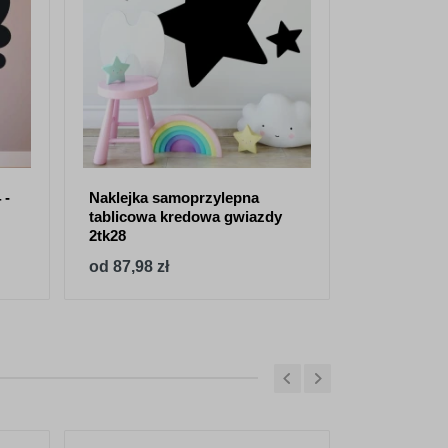
 -
Naklejka samoprzylepna
Tablica kre
tablicowa kredowa gwiazdy
naklejka s
2tk28
od 87,98 zł
od 87,98 z