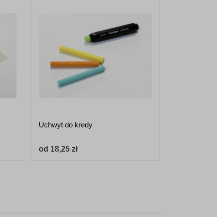
Uchwyt do kredy
Marker kredo
to291 - 8x5
od 18,25 zł
od 19,97 zł