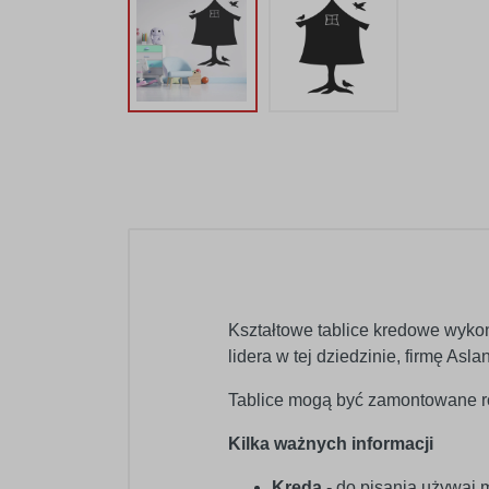
Kształtowe tablice kredowe wyko
lidera w tej dziedzinie, firmę As
Tablice mogą być zamontowane ró
Kilka ważnych informacji
Kreda
- do pisania używaj 