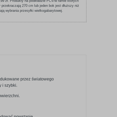
99 zł. Produkty na podkładzie PCV/w ramie których
 przekraczają 270 cm lub jeden bok jest dłuższy niż
ą wybrania przesyłki wielkogabarytowej.
produkowane przez światowego
 i szybki.
wierzchni.
wodować powstanie