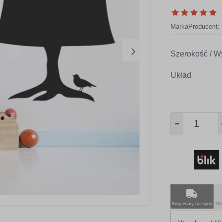
Marka
Producent:
›
Szerokość / W
Układ
Bezpieczny transport
Od