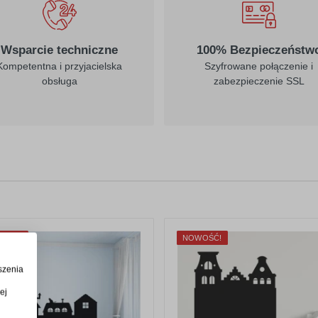
Wsparcie techniczne
100% Bezpieczeństw
Kompetentna i przyjacielska
Szyfrowane połączenie i
obsługa
zabezpieczenie SSL
WOŚĆ!
NOWOŚĆ!
szenia
ej