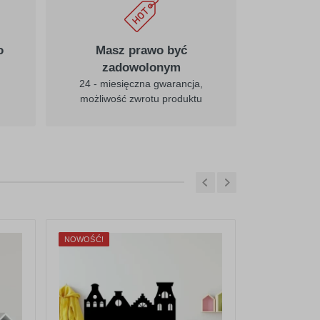
o
Masz prawo być
zadowolonym
24 - miesięczna gwarancja,
możliwość zwrotu produktu
NOWOŚĆ!
NOWOŚĆ!