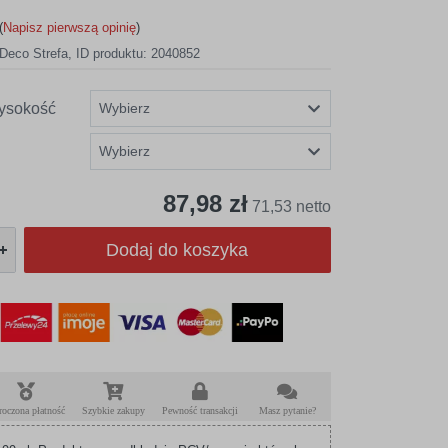
(
Napisz pierwszą opinię
)
Deco Strefa
,
ID produktu: 2040852
ysokość
87,98 zł
71,53 netto
Dodaj do koszyka
roczona płatność
Szybkie zakupy
Pewność transakcji
Masz pytanie?