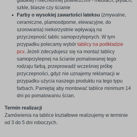
gładkiej i niechłonnej powierzchni - meblach, płytach,
szkle, blasze czy ścianie
Farby o wysokiej zawartości lateksu
(zmywalne,
ceramiczne, plamoodporne, elewacyjne, do
szorowania) niekorzystnie wpływają na
przyczepność tablic samoprzylepnych. W tym
przypadku polecamy wybór
tablicy na podkładzie
pcv
. Jeżeli zdecydujesz się na montaż tablicy
samoprzylepnej na ścianie pomalowanej tego
rodzaju farbą, przeprowadź wcześniej próbę
przyczepności, gdyż nie uznajemy reklamacji w
przypadku użycia naszego produktu na tego typu
farbach. Pamiętaj aby montować tablice minimum 14
dni po pomalowaniu ścian.
Termin realizacji
Zamówienia na tablice kształtowe realizujemy w terminie
od 3 do 5 dni roboczych.