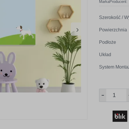
Marka
Producent:
Szerokość / W
›
Powierzchnia
Podłoże
Układ
System Monta