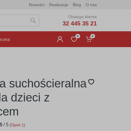
Nowości
Realizacje
Blog
O nas
Obsługa klienta
32 445 35 21
0
0
soria
ca suchościeralna
a dzieci z
wcem
5
/
5
(
Opinii
1
)