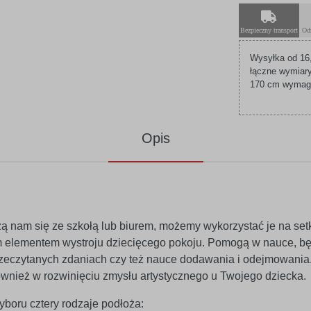
Bezpieczny transport
Od
Wysyłka od 16,
łączne wymiary
170 cm wymagaj
Opis
rzą nam się ze szkołą lub biurem, możemy wykorzystać je na se
m elementem wystroju dziecięcego pokoju. Pomogą w nauce, bę
 przeczytanych zdaniach czy też nauce dodawania i odejmowani
ównież w rozwinięciu zmysłu artystycznego u Twojego dziecka.
boru cztery rodzaje podłoża: