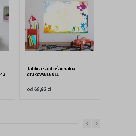
Tablica suchościeralna
Tablica su
043
drukowana 011
drukowana
od 68,92 zł
od 68,92 z