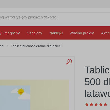
y i magnesy
Szablony
Naklejki
Własny projekt
Akce
lne
Tablice suchościeralne dla dzieci
Tabli
500 dl
lata