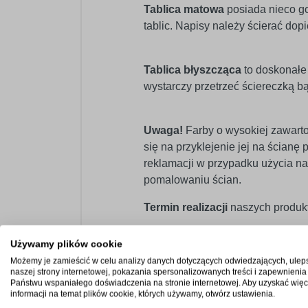
Tablica matowa
posiada nieco go
tablic. Napisy należy ścierać dop
Tablica błyszcząca
to doskonałe 
wystarczy przetrzeć ściereczką b
Uwaga!
Farby o wysokiej zawarto
się na przyklejenie jej na ścian
reklamacji w przypadku użycia na
pomalowaniu ścian.
Termin realizacji
naszych produkt
Używamy plików cookie
Możemy je zamieścić w celu analizy danych dotyczących odwiedzających, ulep
naszej strony internetowej, pokazania spersonalizowanych treści i zapewnienia
Państwu wspaniałego doświadczenia na stronie internetowej. Aby uzyskać więc
informacji na temat plików cookie, których używamy, otwórz ustawienia.