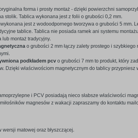
oryginalna forma i prosty montaż - dzięki powierzchni samoprzyl
a stolik. Tablica wykonana jest z folii o grubości 0,2 mm.
v
wykonana jest z wodoodpornego tworzywa o grubości 5 mm. Le
ycyjne tablice. Tablica nie posiada ramek ani systemu montaż
lub montaż tradycyjny.
agnetyczna
o grubości 2 mm łączy zalety prostego i szybkiego
nymi.
tywniona podkładem pcv
o grubości 7 mm to produkt, który za
 Dzięki właściwościom magnetycznym do tablicy przypniesz wsz
amoprzylepne i PCV posiadają nieco słabsze właściwości mag
 miłośników magnesów z wakacji zapraszamy do kontaktu mailo
 wersji matowej oraz błyszczącej.