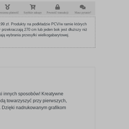
roczona płatność
Szybkie zakupy
Pewność transakcji
Masz pytanie?
99 zł. Produkty na podkładzie PCV/w ramie których
 przekraczają 270 cm lub jeden bok jest dłuższy niż
ą wybrania przesyłki wielkogabarytowej.
tki innych sposobów! Kreatywne
dą towarzyszyć przy pierwszych,
a. Dzięki nadrukowanym grafikom