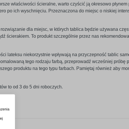
rsze właściwości ścieralne, warto czyścić ją okresowo płynem
iero po ich wyschnięciu. Przeznaczona do miejsc o niskiej inte
rozwiązanie dla miejsc, w których tablica będzie używana częst
ądź ścierakiem. To produkt szczególnie przez nas rekomendowa
ści lateksu niekorzystnie wpływają na przyczepność tablic sam
ę pomalowaną tego rodzaju farbą, przeprowadź wcześniej próbę
szego produktu na tego typu farbach. Pamiętaj również aby mo
ów to od 3 do 5 dni roboczych.
szenia
ej