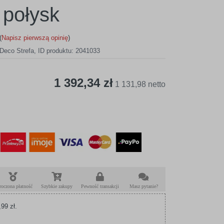
połysk
(
Napisz pierwszą opinię
)
Deco Strefa
,
ID produktu: 2041033
1 392,34 zł
1 131,98 netto
roczona płatność
Szybkie zakupy
Pewność transakcji
Masz pytanie?
99 zł.