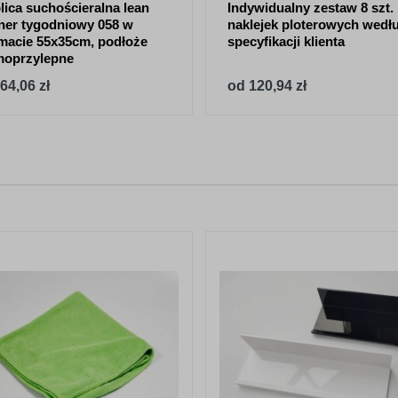
lica suchościeralna lean
Indywidualny zestaw 8 szt.
ner tygodniowy 058 w
naklejek ploterowych wedł
macie 55x35cm, podłoże
specyfikacji klienta
moprzylepne
64,06 zł
od 120,94 zł