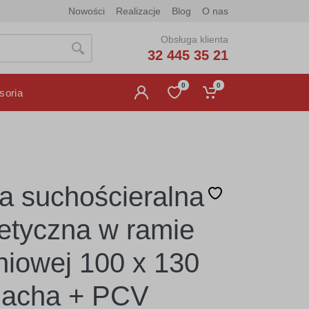
Nowości
Realizacje
Blog
O nas
Obsługa klienta
32 445 35 21
0
0
soria
ca suchościeralna
tyczna w ramie
niowej 100 x 130
lacha + PCV