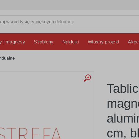
y i magnesy
Szablony
Naklejki
Własny projekt
Akce
idualne
Tabli
magne
alumi
cm, b