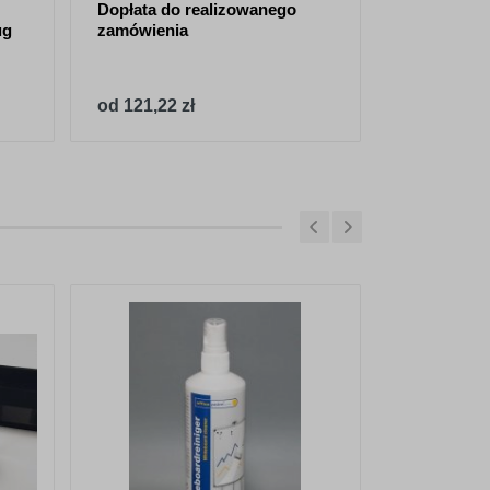
Dopłata do realizowanego
Indywidual
ug
zamówienia
magnetyczn
PCV 5mm w 
139,5 cm
od 121,22 zł
od 840,39 