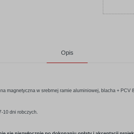
Opis
alna magnetyczna w srebrnej ramie aluminiowej, blacha + PCV 
 7-10 dni robczych.
e się niezwłocznie po dokonaniu opłaty i akceptacji projek