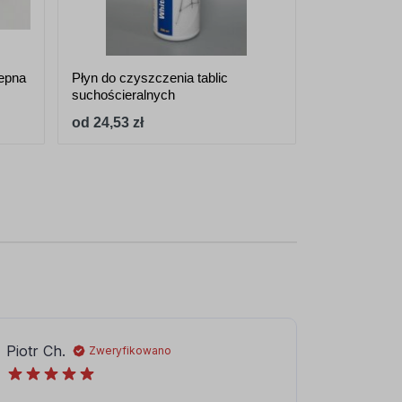
lepna
Płyn do czyszczenia tablic
Magnesy 30mm
suchościeralnych
od 24,53 zł
od 31,94 zł