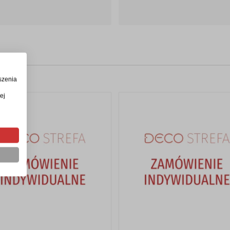
szenia
ej