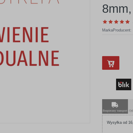
8mm, 
Marka
Producent:
Bezpieczny transport
Od
Wysyłka od 16,