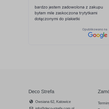
Deco Strefa
Zamó
Owsiana 62, Katowice
Terminy
info@deco-strefa.com.pl