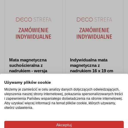
Mata magnetyczna
Indywidualna mata
suchościeralna z
magnetyczna z
nadrukiem - wersja
nadrukiem 16 x 19 cm
błysk, 21 x 15 cm
Używamy plików cookie
Możemy je zamieścić w celu analizy danych dotyczących odwiedzających,
od 19,54 zł
od 16,71 zł
ulepszenia naszej strony internetowej, pokazania spersonalizowanych treści
i zapewnienia Państwu wspaniałego doświadczenia na stronie internetowej.
Zobacz produkt
Zobacz produkt
Aby uzyskać więcej informacji na temat plików cookie, których używamy,
otwórz ustawienia.
Akceptuj