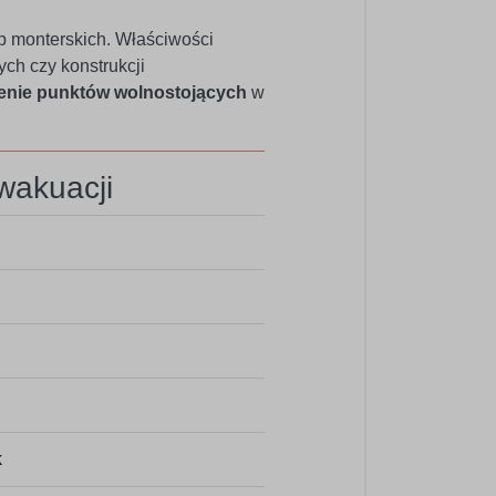
 monterskich. Właściwości
ch czy konstrukcji
enie punktów wolnostojących
w
ewakuacji
k