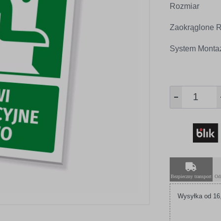
Rozmiar
Zaokrąglone R
System Monta
Bezpieczny transport
Od
Wysyłka od 16,