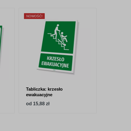
NOWOŚĆ!
NOWOŚĆ!
Tabliczka: krzesło
Tabliczka 
ewakuacyjne
picia
od 15,88 zł
od 15,88 z