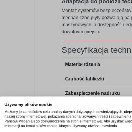
Adaptacja do podłoża te
Montaż systemów bezpieczeństwa
mechaniczne płyty pozwalają na j
maszynowych, a dostępność dedy
dowolnym miejscu.
Specyfikacja techn
Materiał rdzenia
Grubość tabliczki
Zabezpieczenie nadruku
Używamy plików cookie
Odporność środowiskowa
Możemy je zamieścić w celu analizy danych dotyczących odwiedzających, ulep
naszej strony internetowej, pokazania spersonalizowanych treści i zapewnienia
Państwu wspaniałego doświadczenia na stronie internetowej. Aby uzyskać więc
Opcje montażowe
informacji na temat plików cookie, których używamy, otwórz ustawienia.