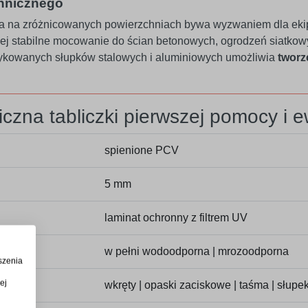
chnicznego
 na zróżnicowanych powierzchniach bywa wyzwaniem dla ekip
ej stabilne mocowanie do ścian betonowych, ogrodzeń siatkowy
kowanych słupków stalowych i aluminiowych umożliwia
tworz
iczna tabliczki pierwszej pomocy i 
spienione PCV
5 mm
laminat ochronny z filtrem UV
w pełni wodoodporna | mrozoodporna
szenia
ej
wkręty | opaski zaciskowe | taśma | słupe