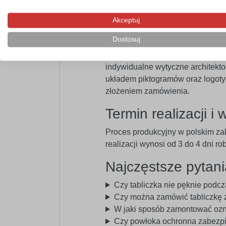
Kraj produkcji
Akceptuj
Modyfikacja na za
Dostosuj
Standardowa oferta obejmuje tabl
indywidualne wytyczne architekto
układem piktogramów oraz logoty
złożeniem zamówienia.
Termin realizacji i 
Proces produkcyjny w polskim zak
realizacji wynosi od 3 do 4 dni 
Najczęstsze pytani
Czy tabliczka nie pęknie podc
Czy można zamówić tabliczkę z
W jaki sposób zamontować oz
Czy powłoka ochronna zabezpi