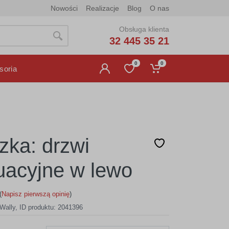
Nowości
Realizacje
Blog
O nas
Obsługa klienta
32 445 35 21
0
0
soria
czka: drzwi
acyjne w lewo
(
Napisz pierwszą opinię
)
Wally
,
ID produktu: 2041396