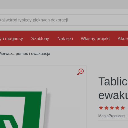
y i magnesy
Szablony
Naklejki
Własny projekt
Akce
Pierwsza pomoc i ewakuacja
Tabli
ewaku
Marka
Producent: