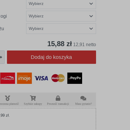
ogi
żu
15,88 zł
12,91 netto
Dodaj do koszyka
roczona płatność
Szybkie zakupy
Pewność transakcji
Masz pytanie?
99 zł.