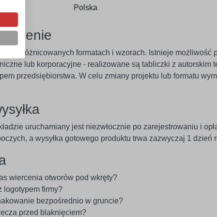
Polska
mówienie
ice o zróżnicowanych formatach i wzorach. Istnieje możliwość p
niczne lub korporacyjne - realizowane są tabliczki z autorski
pem przedsiębiorstwa. W celu zmiany projektu lub formatu wym
wysyłka
ładzie uruchamiany jest niezwłocznie po zarejestrowaniu i op
roboczych, a wysyłka gotowego produktu trwa zazwyczaj 1 dzień 
a
zas wiercenia otworów pod wkręty?
 logotypem firmy?
nakowanie bezpośrednio w gruncie?
ecza przed blaknięciem?