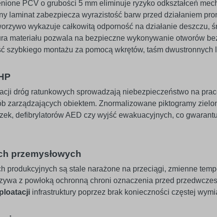
enione PCV o grubości 5 mm eliminuje ryzyko odkształceń mec
zny laminat zabezpiecza wyrazistość barw przed działaniem pro
worzywo wykazuje całkowitą odporność na działanie deszczu, śn
tura materiału pozwala na bezpieczne wykonywanie otworów bez
ć szybkiego montażu za pomocą wkrętów, taśm dwustronnych 
BHP
kacji dróg ratunkowych sprowadzają niebezpieczeństwo na pra
b zarządzających obiektem. Znormalizowane piktogramy zielon
czek, defibrylatorów AED czy wyjść ewakuacyjnych, co gwarant
ch przemysłowych
ch produkcyjnych są stale narażone na przeciągi, zmienne temp
zywa z powłoką ochronną chroni oznaczenia przed przedwczes
ploatacji
infrastruktury poprzez brak konieczności częstej wym