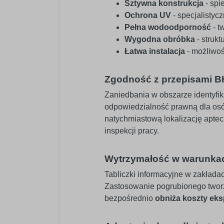
Sztywna konstrukcja
- spi
Ochrona UV
- specjalistyc
Pełna wodoodporność
- t
Wygodna obróbka
- struk
Łatwa instalacja
- możliwoś
Zgodność z przepisami 
Zaniedbania w obszarze identyfi
odpowiedzialność prawną dla osó
natychmiastową lokalizację apte
inspekcji pracy.
Wytrzymałość w warunka
Tabliczki informacyjne w zakłada
Zastosowanie pogrubionego twor
bezpośrednio
obniża koszty eks