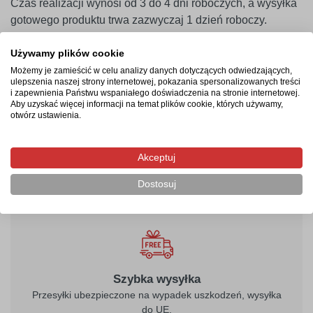
Czas realizacji wynosi od 3 do 4 dni roboczych, a wysyłka
gotowego produktu trwa zazwyczaj 1 dzień roboczy.
Najczęstsze pytania
Używamy plików cookie
Możemy je zamieścić w celu analizy danych dotyczących odwiedzających,
Czy tabliczka nie pęknie podczas wiercenia otworów
ulepszenia naszej strony internetowej, pokazania spersonalizowanych treści
pod wkręty?
i zapewnienia Państwu wspaniałego doświadczenia na stronie internetowej.
Aby uzyskać więcej informacji na temat plików cookie, których używamy,
Czy można zamówić tabliczkę z logotypem firmy?
otwórz ustawienia.
W jaki sposób zamontować oznakowanie bezpośrednio
w gruncie?
Akceptuj
Czy powłoka ochronna zabezpiecza przed blaknięciem?
Dostosuj
Szybka wysyłka
Przesyłki ubezpieczone na wypadek uszkodzeń, wysyłka
do UE.