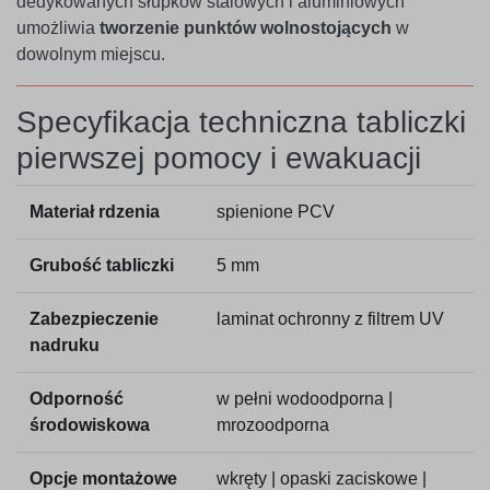
dedykowanych słupków stalowych i aluminiowych
umożliwia
tworzenie punktów wolnostojących
w
dowolnym miejscu.
Specyfikacja techniczna tabliczki
pierwszej pomocy i ewakuacji
Materiał rdzenia
spienione PCV
Grubość tabliczki
5 mm
Zabezpieczenie
laminat ochronny z filtrem UV
nadruku
Odporność
w pełni wodoodporna |
środowiskowa
mrozoodporna
Opcje montażowe
wkręty | opaski zaciskowe |