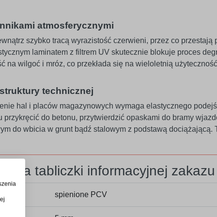
ynnikami atmosferycznymi
ątrz szybko tracą wyrazistość czerwieni, przez co przestają p
tycznym laminatem z filtrem UV skutecznie blokuje proces deg
na wilgoć i mróz, co przekłada się na wieloletnią użyteczność 
struktury technicznej
enie hal i placów magazynowych wymaga elastycznego podejścia
 przykręcić do betonu, przytwierdzić opaskami do bramy wjazd
ym do wbicia w grunt bądź stalowym z podstawą dociążającą.
iczna tabliczki informacyjnej zakazu
szenia
spienione PCV
ej