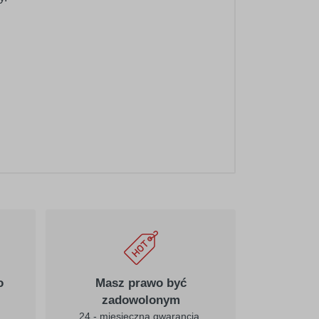
o
Masz prawo być
zadowolonym
24 - miesięczna gwarancja,