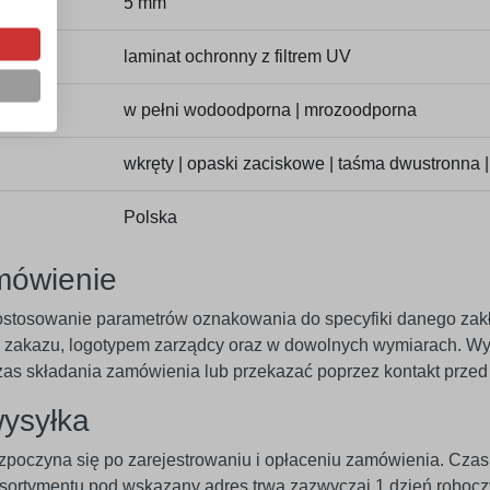
5 mm
laminat ochronny z filtrem UV
w pełni wodoodporna | mrozoodporna
wkręty | opaski zaciskowe | taśma dwustronna |
Polska
mówienie
ostosowanie parametrów oznakowania do specyfiki danego zak
ią zakazu, logotypem zarządcy oraz w dowolnych wymiarach. Wyt
as składania zamówienia lub przekazać poprzez kontakt prze
wysyłka
zpoczyna się po zarejestrowaniu i opłaceniu zamówienia. Czas r
sortymentu pod wskazany adres trwa zazwyczaj 1 dzień robocz