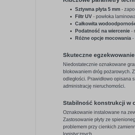
Sztywna płyta 5 mm
- zapo
Filtr UV
- powłoka laminowa
Całkowita wodoodpornoś
Podatność na wiercenie
- 
Różne opcje mocowania
-
Skuteczne egzekwowanie 
Niedostatecznie oznakowane gran
blokowaniem dróg pożarowych. Z
odległości. Prawidłowo opisana s
administrację nieruchomości.
Stabilność konstrukcji w o
Oznakowanie instalowane na zewn
Zastosowanie płyty ze spienioneg
problemem przy cienkich zamienn
logistycznych.