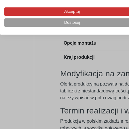
Grubość płyty
Akceptuj
Zabezpieczenie powierzchni
Dostosuj
Odporność środowiskowa
Opcje montażu
Kraj produkcji
Modyfikacja na za
Oferta produkcyjna pozwala na d
tabliczki z niestandardową treśc
należy wpisać w polu uwag podcz
Termin realizacji i 
Produkcja w polskim zakładzie ro
roboczych, a wysyłka gotowego a