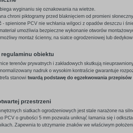
biega wyginaniu się oznakowania na wietrze.
na chroni piktogramy przed blaknięciem od promieni słoneczny
ć
- spienione PCV nie wchłania wilgoci z opadów deszczu i śni
materiał umożliwia bezpieczne wykonanie otworów montażowyc
 możliwy montaż ścienny, na siatce ogrodzeniowej lub dedyko
regulaminu obiektu
ice terenów prywatnych i zakładowych skutkują nieuprawnion
normalizowany nadruk o wysokim kontraście gwarantuje rozpo
trefa stanowi
twardą podstawę do egzekwowania przepisów
twartej przestrzeni
ętrznych siatkach ogrodzeniowych jest stale narażone na sil
o PCV o grubości 5 mm pozwala uniknąć łamania się i odkształc
ikach. Zapewnia to utrzymanie znaków we właściwym położeniu