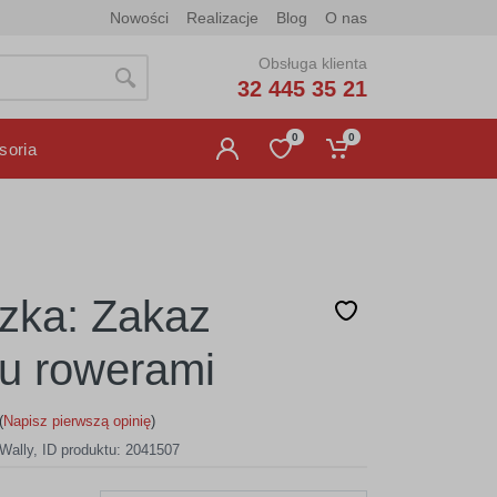
Nowości
Realizacje
Blog
O nas
Obsługa klienta
32 445 35 21
0
0
soria
czka: Zakaz
u rowerami
(
Napisz pierwszą opinię
)
Wally
,
ID produktu: 2041507