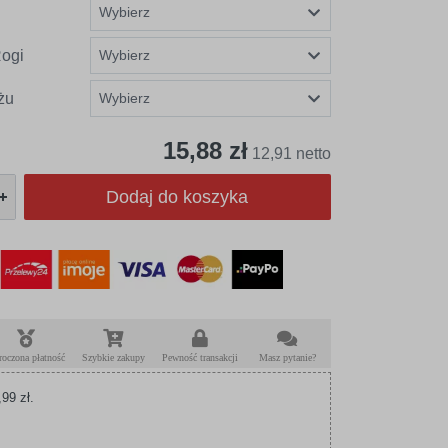
ogi
żu
15,88 zł
12,91 netto
Dodaj do koszyka
roczona płatność
Szybkie zakupy
Pewność transakcji
Masz pytanie?
99 zł.