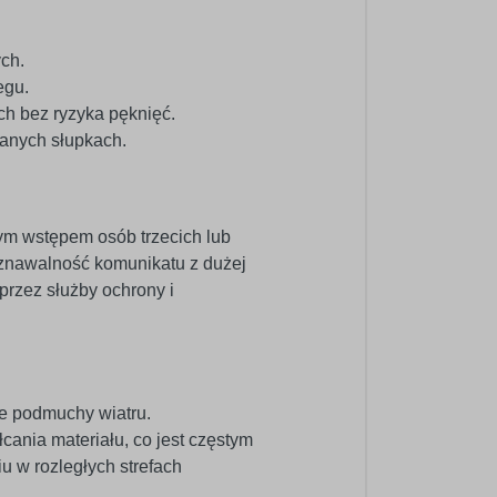
ch.
egu.
h bez ryzyka pęknięć.
wanych słupkach.
ym wstępem osób trzecich lub
znawalność komunikatu z dużej
przez służby ochrony i
ne podmuchy wiatru.
ania materiału, co jest częstym
 w rozległych strefach