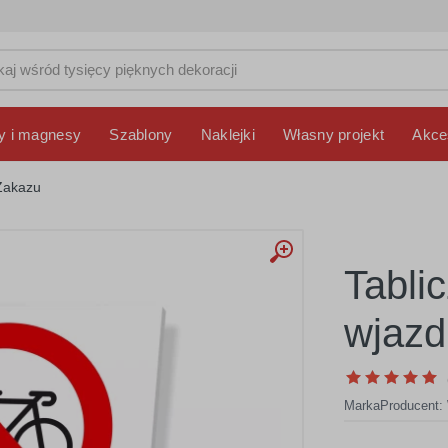
y i magnesy
Szablony
Naklejki
Własny projekt
Akce
Zakazu
Tabli
wjazd
Marka
Producent: