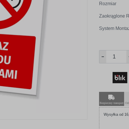
Rozmiar
Zaokrąglone R
System Monta
Bezpieczny transport
Od
Wysyłka od 16,