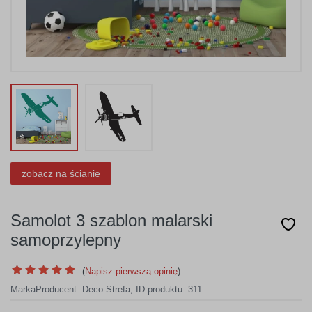
zobacz na ścianie
Samolot 3 szablon malarski
samoprzylepny
(
Napisz pierwszą opinię
)
Marka
Producent:
Deco Strefa
,
ID produktu: 311