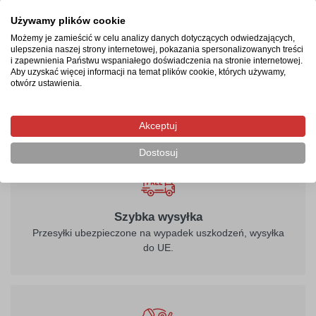
Produkcja rozpocznie się po zaksięgowaniu płatności i
Używamy plików cookie
potrwa od 2-4 dni roboczych. Następnie przesyłka
Możemy je zamieścić w celu analizy danych dotyczących odwiedzających,
ulepszenia naszej strony internetowej, pokazania spersonalizowanych treści
kurierska zostanie wysłana na wskazany adres, a jej
i zapewnienia Państwu wspaniałego doświadczenia na stronie internetowej.
doręczenie zajmie maksymalnie 2 dni robocze od
Aby uzyskać więcej informacji na temat plików cookie, których używamy,
otwórz ustawienia.
momentu nadania.
Akceptuj
Dostosuj
Szybka wysyłka
Przesyłki ubezpieczone na wypadek uszkodzeń, wysyłka
do UE.