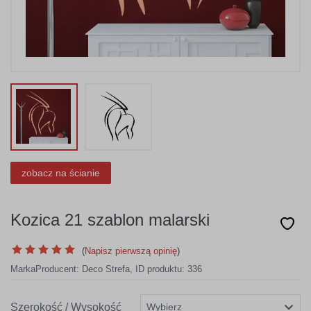
zobacz na ścianie
Kozica 21 szablon malarski
(
Napisz pierwszą opinię
)
Marka
Producent:
Deco Strefa
,
ID produktu: 336
Szerokość / Wysokość