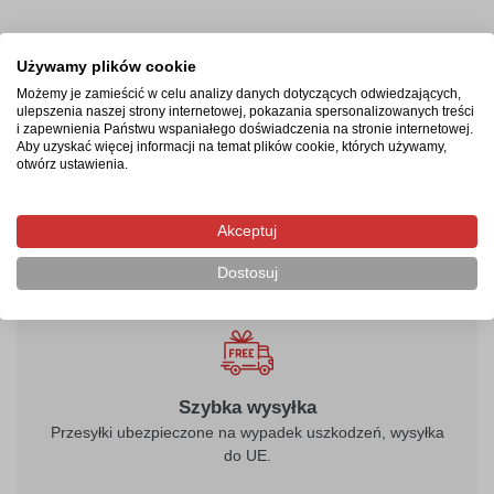
Termin realizacji
Używamy plików cookie
Możemy je zamieścić w celu analizy danych dotyczących odwiedzających,
Produkcja rozpocznie się po zaksięgowaniu płatności i
ulepszenia naszej strony internetowej, pokazania spersonalizowanych treści
potrwa od 2-4 dni roboczych. Następnie przesyłka
i zapewnienia Państwu wspaniałego doświadczenia na stronie internetowej.
Aby uzyskać więcej informacji na temat plików cookie, których używamy,
kurierska zostanie wysłana na wskazany adres, a jej
otwórz ustawienia.
doręczenie zajmie maksymalnie 2 dni robocze od
momentu nadania.
Akceptuj
Dostosuj
Szybka wysyłka
Przesyłki ubezpieczone na wypadek uszkodzeń, wysyłka
do UE.