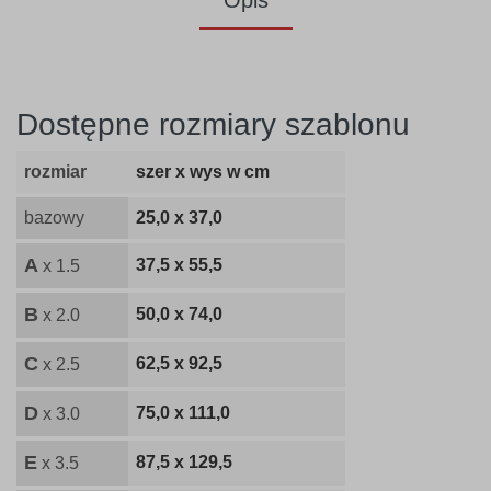
Opis
Dostępne rozmiary szablonu
rozmiar
szer x wys w cm
bazowy
25,0 x 37,0
A
37,5 x 55,5
x 1.5
B
50,0 x 74,0
x 2.0
C
62,5 x 92,5
x 2.5
D
75,0 x 111,0
x 3.0
E
87,5 x 129,5
x 3.5