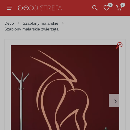
0
0
Deco
Szablony malarskie
Szablony malarskie zwierzęta
›