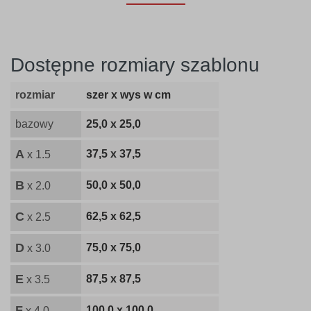
Dostępne rozmiary szablonu
rozmiar
szer x wys w cm
bazowy
25,0 x 25,0
A
37,5 x 37,5
x 1.5
B
50,0 x 50,0
x 2.0
C
62,5 x 62,5
x 2.5
D
75,0 x 75,0
x 3.0
E
87,5 x 87,5
x 3.5
F
100,0 x 100,0
x 4.0