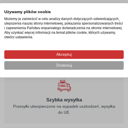
Termin realizacji
Używamy plików cookie
Możemy je zamieścić w celu analizy danych dotyczących odwiedzających,
Produkcja rozpocznie się po zaksięgowaniu płatności i
ulepszenia naszej strony internetowej, pokazania spersonalizowanych treści
potrwa od 2-4 dni roboczych. Następnie przesyłka
i zapewnienia Państwu wspaniałego doświadczenia na stronie internetowej.
Aby uzyskać więcej informacji na temat plików cookie, których używamy,
kurierska zostanie wysłana na wskazany adres, a jej
otwórz ustawienia.
doręczenie zajmie maksymalnie 2 dni robocze od
momentu nadania.
Akceptuj
Dostosuj
Szybka wysyłka
Przesyłki ubezpieczone na wypadek uszkodzeń, wysyłka
do UE.