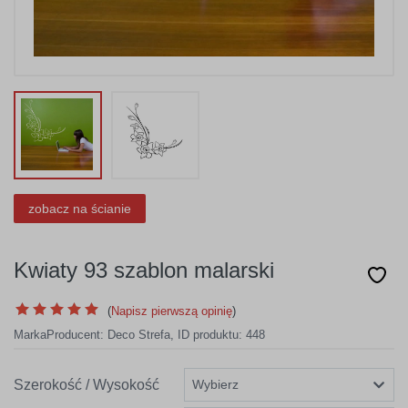
zobacz na ścianie
Kwiaty 93 szablon malarski
(
Napisz pierwszą opinię
)
Marka
Producent:
Deco Strefa
,
ID produktu: 448
Szerokość / Wysokość