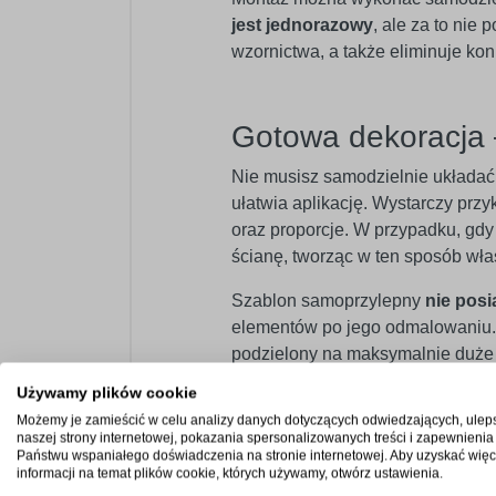
jest jednorazowy
, ale za to nie
wzornictwa, a także eliminuje k
Gotowa dekoracja 
Nie musisz samodzielnie układa
ułatwia aplikację. Wystarczy przy
oraz proporcje. W przypadku, gdy 
ścianę, tworząc w ten sposób wła
Szablon samoprzylepny
nie posi
elementów po jego odmalowaniu. 
podzielony na maksymalnie duże b
poszczególnych części szablonu.
Używamy plików cookie
Możemy je zamieścić w celu analizy danych dotyczących odwiedzających, ulep
naszej strony internetowej, pokazania spersonalizowanych treści i zapewnienia
Państwu wspaniałego doświadczenia na stronie internetowej. Aby uzyskać więc
Profesjonalny mat
informacji na temat plików cookie, których używamy, otwórz ustawienia.