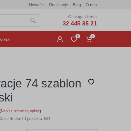
Nowości
Realizacje
Blog
O nas
Obsługa klienta
32 445 35 21
0
0
soria
acje 74 szablon
ski
(
Napisz pierwszą opinię
)
Deco Strefa
,
ID produktu: 624