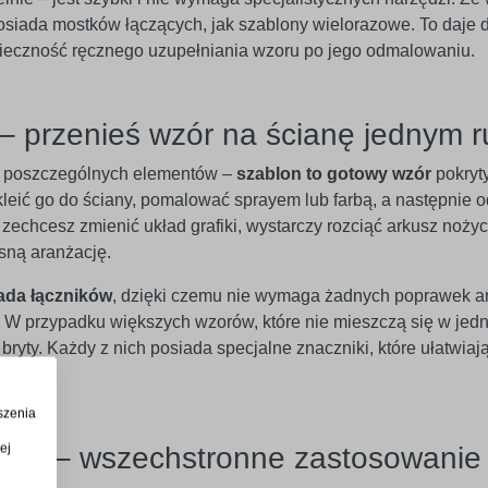
 posiada mostków łączących, jak szablony wielorazowe. To daje
onieczność ręcznego uzupełniania wzoru po jego odmalowaniu.
– przenieś wzór na ścianę jednym 
ć poszczególnych elementów –
szablon to gotowy wzór
pokryt
kleić go do ściany, pomalować sprayem lub farbą, a następnie 
zechcesz zmienić układ grafiki, wystarczy rozciąć arkusz nożyc
sną aranżację.
ada łączników
, dzięki czemu nie wymaga żadnych poprawek 
W przypadku większych wzorów, które nie mieszczą się w jedn
ryty. Każdy z nich posiada specjalne znaczniki, które ułatwiaj
szenia
ej
eriał – wszechstronne zastosowanie