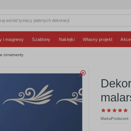
y i magnesy
Szablony
Naklejki
Własny projekt
Akce
ie ornamenty
Dekor
malar
Marka
Producent: