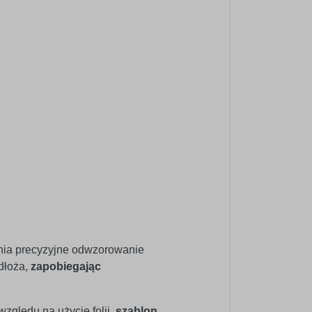
ewnia precyzyjne odwzorowanie
dłoża,
zapobiegając
zględu na użycie folii,
szablon