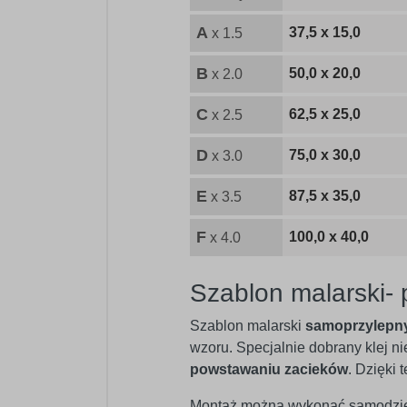
A
37,5 x 15,0
x 1.5
B
50,0 x 20,0
x 2.0
C
62,5 x 25,0
x 2.5
D
75,0 x 30,0
x 3.0
E
87,5 x 35,0
x 3.5
F
100,0 x 40,0
x 4.0
Szablon malarski-
Szablon malarski
samoprzylepn
wzoru. Specjalnie dobrany klej n
powstawaniu zacieków
. Dzięki
Montaż można wykonać samodzielni