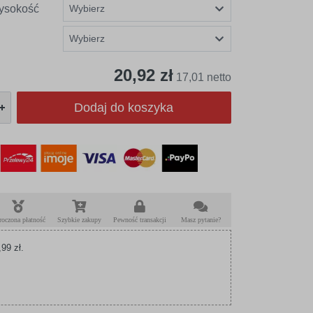
ysokość
20,92 zł
17,01 netto
Dodaj do koszyka
roczona płatność
Szybkie zakupy
Pewność transakcji
Masz pytanie?
99 zł.