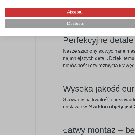
Szablon samoprzylepny będzie po
instruktażowych czy reklamowych. 
Akceptuj
niepylące powierzchnie. Doskona
Dostosuj
Perfekcyjne detal
Nasze szablony są wycinane ma
najmniejszych detali. Dzięki temu
nierówności czy rozmycia krawęd
Wysoka jakość eur
Stawiamy na trwałość i niezawod
dostawców.
Szablon objęty jest
Łatwy montaż – b