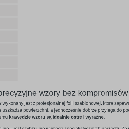
 precyzyjne wzory bez kompromisów
y
wykonany jest z profesjonalnej folii szablonowej, która zap
ie uszkadza powierzchni, a jednocześnie dobrze przylega do po
 temu
krawędzie wzoru są idealnie ostre i wyraźne
.
e – jest szybki i nie wymaga specjalistycznych narzędzi. Ze w