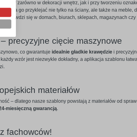
mocny zarówno w dekoracji wnętrz, jak i przy tworzeniu ozna
Można go przyklejać nie tylko na ściany, ale także na meble, dr
le sprawdzi się w domach, biurach, sklepach, magazynach czy 
e – precyzyjne cięcie maszynowe
szynowo, co gwarantuje
idealnie gładkie krawędzie
i precyzyj
 każdy wzór jest niezwykle dokładny, a aplikacja szablonu łatw
zi.
opejskich materiałów
ność – dlatego nasze szablony powstają z materiałów od spra
 24-miesięczną gwarancją
.
ez fachowców!