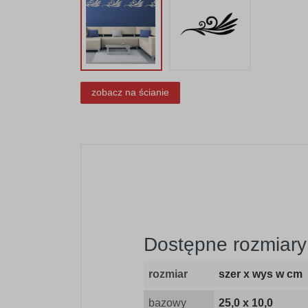
zobacz na ścianie
Dostępne rozmiary
rozmiar
szer x wys w cm
bazowy
25,0 x 10,0