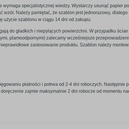
 nie wymaga specjalistycznej wiedzy. Wystarczy usunąć papier p
 wzór. Należy pamiętać, że szablon jest jednorazowy, dlatego n
ię użycie szablonu w ciągu 14 dni od zakupu.
egają do gładkich i niepylących powierzchni. W przypadku ścian
znymi, plamoodpornymi) zalecamy wcześniejsze przeprowadzeni
 nieprawidłowe zastosowanie produktu. Szablon należy monto
ięgowaniu płatności i potrwa od 2-4 dni roboczych. Następnie p
j doręczenie zajmie maksymalnie 2 dni robocze od momentu na