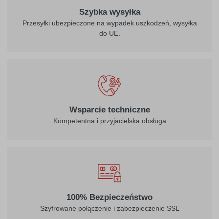
Szybka wysyłka
Przesyłki ubezpieczone na wypadek uszkodzeń, wysyłka
do UE.
021
022
żółty
jasny żółty
026
312
Wsparcie techniczne
purpurowo-
burgund
Kompetentna i przyjacielska obsługa
czerwony
032
034
100% Bezpieczeństwo
jasny
pomarańczowy
Szyfrowane połączenie i zabezpieczenie SSL
czerwony