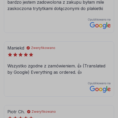
084
086
błękitny
modrakowy-
niebieski
072
073
jasny szary
ciemny szary
090
091
srebrny
złoty