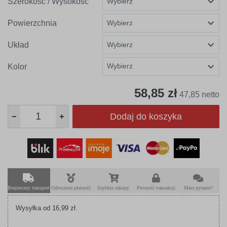
Szerokość / Wysokość
Powierzchnia
Układ
Wybierz
Kolor
58,85 zł
47,85 netto
Dodaj do koszyka
Bezpieczny transport
Odroczona płatność
Szybkie zakupy
Pewność transakcji
Masz pytanie?
Wysyłka od 16,99 zł.