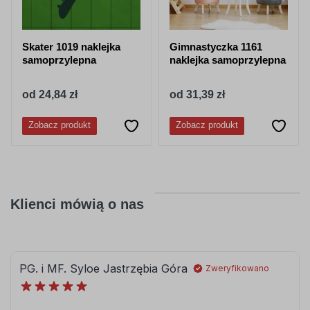
062
063
jasny
pastelowy
Skater 1019 naklejka
Gimnastyczka 1161
zielony
zielony
samoprzylepna
naklejka samoprzylepna
od 24,84 zł
od 31,39 zł
Zobacz produkt
Zobacz produkt
066
613
ciemny
lesny-zielony
turkusowy
Klienci mówią o nas
080
081
brązowy
jasny brązowy