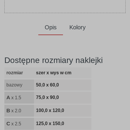
Opis
Kolory
Dostępne rozmiary naklejki
rozmiar
szer x wys w cm
bazowy
50,0 x 60,0
A
75,0 x 90,0
x 1.5
B
100,0 x 120,0
x 2.0
C
125,0 x 150,0
x 2.5