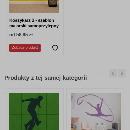
granatowy
stalowy-
niebieski
Koszykarz 2 - szablon
malarski samoprzylepny
od 58,85 zł
Zobacz produkt
052
053
lazurowy
jasny niebieski
Produkty z tej samej kategorii
056
057
pastelowy-
drogowy-
niebieski
niebieski