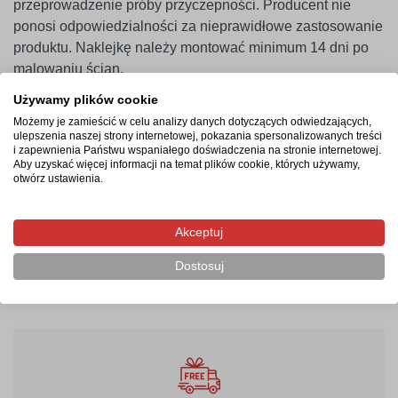
przeprowadzenie próby przyczepności. Producent nie
ponosi odpowiedzialności za nieprawidłowe zastosowanie
produktu. Naklejkę należy montować minimum 14 dni po
malowaniu ścian.
Używamy plików cookie
Możemy je zamieścić w celu analizy danych dotyczących odwiedzających,
Termin realizacji
ulepszenia naszej strony internetowej, pokazania spersonalizowanych treści
i zapewnienia Państwu wspaniałego doświadczenia na stronie internetowej.
Aby uzyskać więcej informacji na temat plików cookie, których używamy,
Produkcja rozpocznie się po zaksięgowaniu płatności i
otwórz ustawienia.
potrwa od 2-4 dni roboczych. Następnie przesyłka
kurierska zostanie wysłana na wskazany adres, a jej
Akceptuj
doręczenie zajmie maksymalnie 2 dni robocze od
momentu nadania.
Dostosuj
010
biały