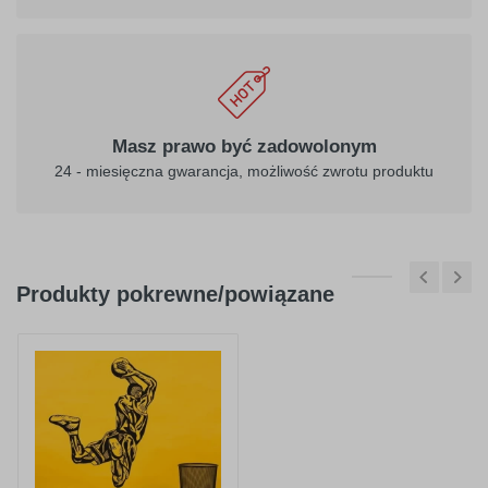
040
041
ciemny
różowy
Masz prawo być zadowolonym
fioletowy
24 - miesięczna gwarancja, możliwość zwrotu produktu
Produkty pokrewne/powiązane
404
045
purpurowy
jasno różowy
050
518