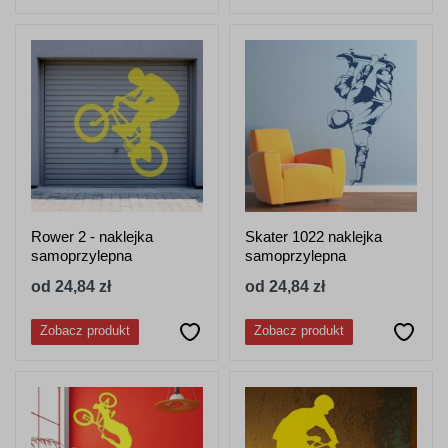
Rower 2 - naklejka
Skater 1022 naklejka
samoprzylepna
samoprzylepna
od 24,84 zł
od 24,84 zł
Zobacz produkt
Zobacz produkt