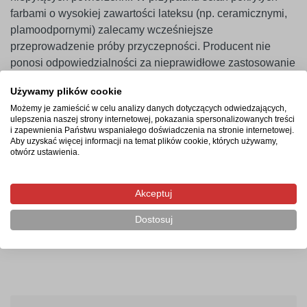
farbami o wysokiej zawartości lateksu (np. ceramicznymi,
plamoodpornymi) zalecamy wcześniejsze
przeprowadzenie próby przyczepności. Producent nie
ponosi odpowiedzialności za nieprawidłowe zastosowanie
produktu. Naklejkę należy montować minimum 14 dni po
Używamy plików cookie
malowaniu ścian.
Możemy je zamieścić w celu analizy danych dotyczących odwiedzających,
ulepszenia naszej strony internetowej, pokazania spersonalizowanych treści
i zapewnienia Państwu wspaniałego doświadczenia na stronie internetowej.
Aby uzyskać więcej informacji na temat plików cookie, których używamy,
Termin realizacji
otwórz ustawienia.
Produkcja rozpocznie się po zaksięgowaniu płatności i
potrwa od 2-4 dni roboczych. Następnie przesyłka
Akceptuj
kurierska zostanie wysłana na wskazany adres, a jej
Dostosuj
doręczenie zajmie maksymalnie 2 dni robocze od
momentu nadania.
010