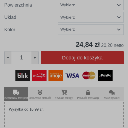
Powierzchnia
Układ
Wybierz
Kolor
24,84 zł
20,20 netto
Dodaj do koszyka
Bezpieczny transport
Odroczona płatność
Szybkie zakupy
Pewność transakcji
Masz pytanie?
Wysyłka od 16,99 zł.