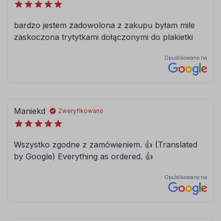
brązowy
jasny brązowy
084
086
błękitny
modrakowy-
niebieski
072
073
jasny szary
ciemny szary
090
091