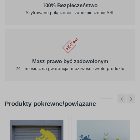
032
034
100% Bezpieczeństwo
jasny
pomarańczowy
Szyfrowane połączenie i zabezpieczenie SSL
czerwony
040
041
ciemny
różowy
Masz prawo być zadowolonym
fioletowy
24 - miesięczna gwarancja, możliwość zwrotu produktu
Produkty pokrewne/powiązane
404
045
purpurowy
jasno różowy