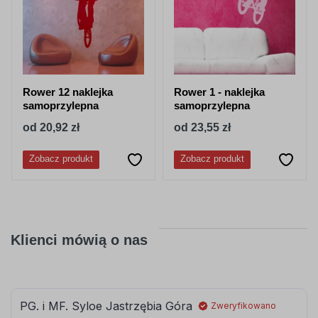
062
063
jasny
pastelowy
Rower 12 naklejka
Rower 1 - naklejka
zielony
zielony
samoprzylepna
samoprzylepna
od 20,92 zł
od 23,55 zł
Zobacz produkt
Zobacz produkt
066
613
ciemny
lesny-zielony
turkusowy
Klienci mówią o nas
080
081