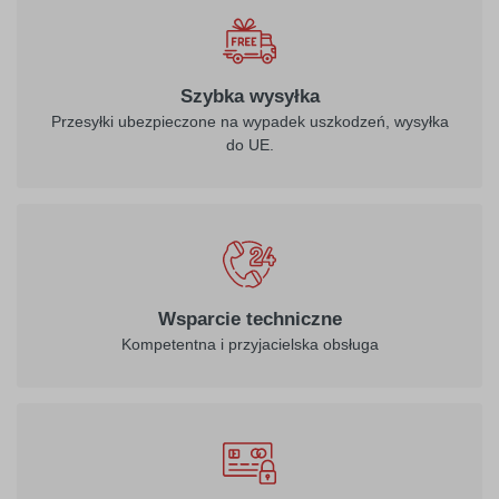
biały
Szybka wysyłka
Przesyłki ubezpieczone na wypadek uszkodzeń, wysyłka
do UE.
021
022
żółty
jasny żółty
026
312
Wsparcie techniczne
purpurowo-
burgund
Kompetentna i przyjacielska obsługa
czerwony