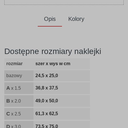
Opis
Kolory
Dostępne rozmiary naklejki
rozmiar
szer x wys w cm
bazowy
24,5 x 25,0
A
36,8 x 37,5
x 1.5
B
49,0 x 50,0
x 2.0
C
61,3 x 62,5
x 2.5
D
73,5 x 75,0
x 3.0