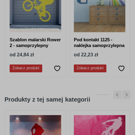
050
518
granatowy
stalowy-
niebieski
Szablon malarski Rower
Pod kontakt 1125 -
2 - samoprzylepny
naklejka samoprzylepna
od 24,84 zł
od 22,23 zł
Zobacz produkt
Zobacz produkt
052
053
lazurowy
jasny niebieski
Produkty z tej samej kategorii
056
057
pastelowy-
drogowy-
niebieski
niebieski