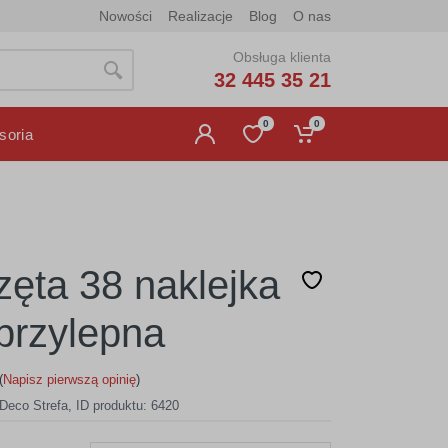
Nowości
Realizacje
Blog
O nas
Obsługa klienta
32 445 35 21
0
0
soria
zęta 38 naklejka
rzylepna
(
Napisz pierwszą opinię
)
Deco Strefa
,
ID produktu: 6420