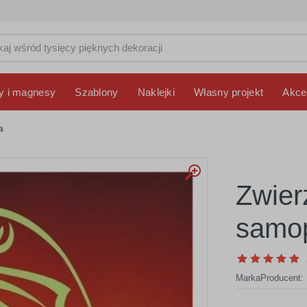
y i magnesy
Szablony
Naklejki
Własny projekt
Akce
a
Zwier
samop
Marka
Producent: