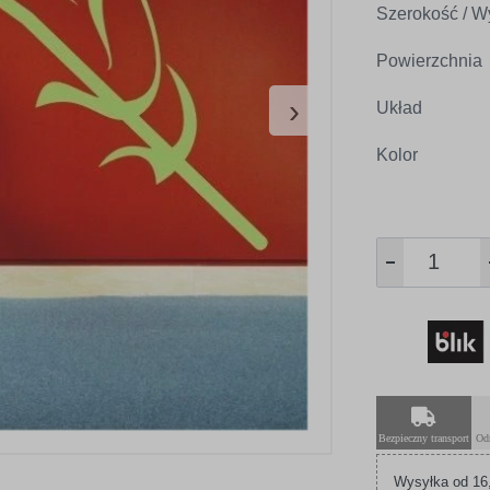
Szerokość / W
Powierzchnia
›
Układ
Kolor
Bezpieczny transport
Od
Wysyłka od 16,