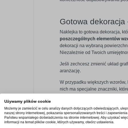
Gotowa dekoracja 
Naklejka to gotowa dekoracja, kt
poszczególnych elementów wz
dekoracji na wybraną powierzchnię
Niezależnie od Twoich umiejętno
Jeśli zechcesz zmienić układ graf
aranżację.
W przypadku większych wzorów, kt
nich ma specjalne znaczniki, kt
Używamy plików cookie
Możemy je zamieścić w celu analizy danych dotyczących odwiedzających, ulep
Szeroka paleta bar
naszej strony internetowej, pokazania spersonalizowanych treści i zapewnienia
Państwu wspaniałego doświadczenia na stronie internetowej. Aby uzyskać więc
Oferujemy paletę
60 kolorów
w we
informacji na temat plików cookie, których używamy, otwórz ustawienia.