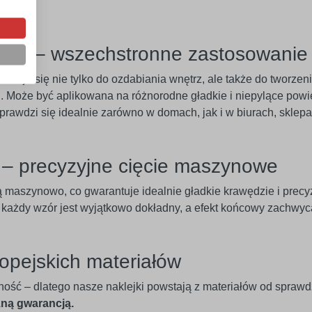
eriał – wszechstronne zastosowanie
adaje się nie tylko do ozdabiania wnętrz, ale także do tworze
 Może być aplikowana na różnorodne gładkie i niepylące powier
 Sprawdzi się idealnie zarówno w domach, jak i w biurach, skle
e – precyzyjne cięcie maszynowe
ą maszynowo, co gwarantuje idealnie gładkie krawędzie i pre
u każdy wzór jest wyjątkowo dokładny, a efekt końcowy zachwyc
opejskich materiałów
ność – dlatego nasze naklejki powstają z materiałów od spraw
zną gwarancją.