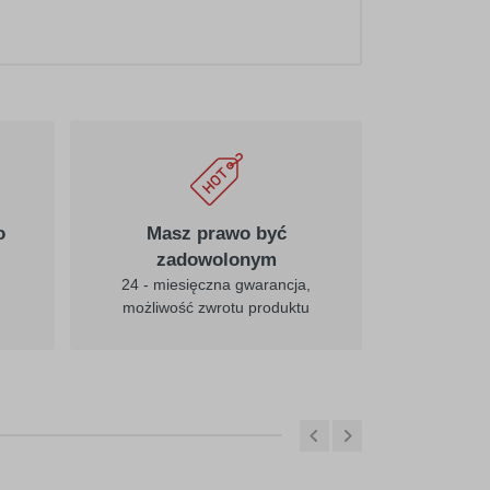
020
pośredni-żółty
025
cytrynowy
o
Masz prawo być
zadowolonym
24 - miesięczna gwarancja,
możliwość zwrotu produktu
031
czerwony