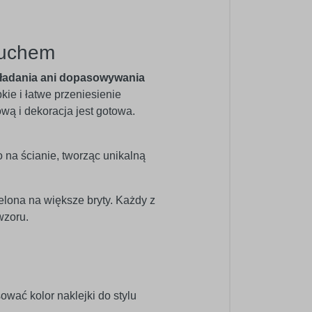
ruchem
ładania ani dopasowywania
bkie i łatwe przeniesienie
ową i dekoracja jest gotowa.
o na ścianie, tworząc unikalną
elona na większe bryty. Każdy z
wzoru.
wać kolor naklejki do stylu