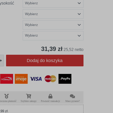
ysokość
Wybierz
31,39 zł
25,52 netto
Dodaj do koszyka
roczona płatność
Szybkie zakupy
Pewność transakcji
Masz pytanie?
99 zł.