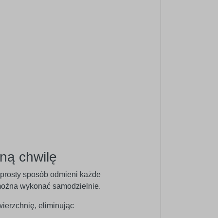
ną chwilę
w prosty sposób odmieni każde
ć można wykonać samodzielnie.
wierzchnię, eliminując