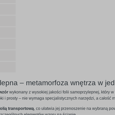
lepna – metamorfoza wnętrza w jed
wzór
wykonany z wysokiej jakości folii samoprzylepnej, który 
ybki i prosty – nie wymaga specjalistycznych narzędzi, a całoś
folią transportową
, co ułatwia jej przenoszenie na wybraną po
czególnych elementów wzoru na ścianie.