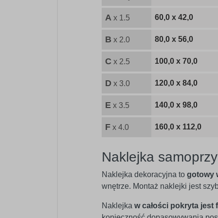
A
60,0 x 42,0
x 1.5
B
80,0 x 56,0
x 2.0
C
100,0 x 70,0
x 2.5
D
120,0 x 84,0
x 3.0
E
140,0 x 98,0
x 3.5
F
160,0 x 112,0
x 4.0
Naklejka samoprzy
Naklejka dekoracyjna to
gotowy 
wnętrze. Montaż naklejki jest sz
Naklejka
w całości pokryta jest 
konieczność dopasowywania posz