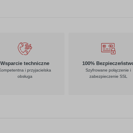
010
019
biały
ciemny żółty
022
023
jasny żółty
kremowy
Wsparcie techniczne
100% Bezpieczeństw
Kompetentna i przyjacielska
Szyfrowane połączenie i
obsługa
zabezpieczenie SSL
312
030
burgund
ciemny czerwony