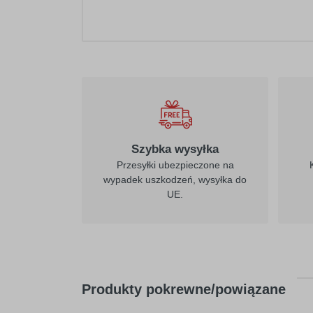
021
żółty
Szybka wysyłka
Przesyłki ubezpieczone na
wypadek uszkodzeń, wysyłka do
UE.
026
purpurowo-
czerwony
Produkty pokrewne/powiązane