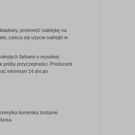
dkładowy, przenieść naklejkę na
kt, zaleca się użycie naklejki w
pokrytych farbami o wysokiej
e próby przyczepności. Producent
wać minimum 14 dni po
rzesyłka kurierska zostanie
dania.