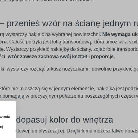
– przenieś wzór na ścianę jednym 
órą wystarczy nakleić na wybranej powierzchni.
Nie wymaga uk
oru
. Całość pokryta jest folią transportową, która umożliwia szy
. Wystarczy przykleić naklejkę do ściany, zdjąć folię transport
ści,
wzór zawsze zachowa swój kształt i proporcje
.
iki, wystarczy rozciąć arkusz nożyczkami i dowolnie przykleić g
óre nie mieszczą się w jednym elemencie, naklejka jest podzi
óre pomagają w precyzyjnym połączeniu poszczególnych części 
szenia
w – dopasuj kolor do wnętrza
ej
rsji matowej lub błyszczącej. Dzięki temu możesz łatwo dopaso