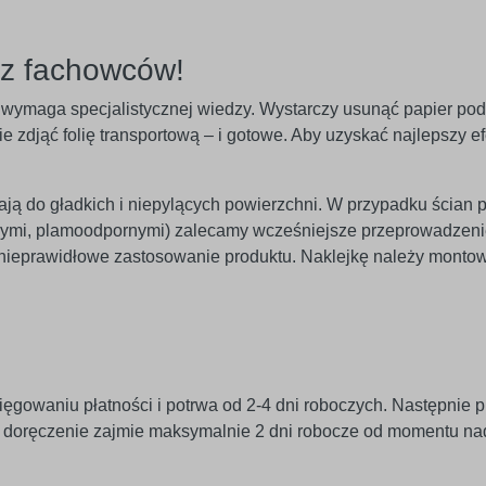
ez fachowców!
nie wymaga specjalistycznej wiedzy. Wystarczy usunąć papier po
 zdjąć folię transportową – i gotowe. Aby uzyskać najlepszy efe
egają do gładkich i niepylących powierzchni. W przypadku ścian 
znymi, plamoodpornymi) zalecamy wcześniejsze przeprowadzeni
 nieprawidłowe zastosowanie produktu. Naklejkę należy monto
ięgowaniu płatności i potrwa od 2-4 dni roboczych. Następnie p
j doręczenie zajmie maksymalnie 2 dni robocze od momentu na