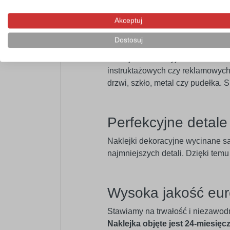
swojego wnętrza.
Akceptuj
Profesjonalny mat
Dostosuj
Naklejka dekoracyjna doskonale n
instruktażowych czy reklamowych.
drzwi, szkło, metal czy pudełka.
Perfekcyjne detal
Naklejki dekoracyjne wycinane s
najmniejszych detali. Dzięki tem
Wysoka jakość eur
Stawiamy na trwałość i niezawod
Naklejka objęte jest 24-miesięc