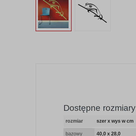
Dostępne rozmiary 
rozmiar
szer x wys w cm
bazowy
40,0 x 28,0