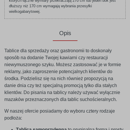
których łączne wymiary przekraczają 270 cm lub jeden bok jest
dłuższy niż 170 cm wymagają wybrania przesyłki
wielkogabarytowej.
Opis
Tablice dla sprzedaży oraz gastronomii to doskonały
sposób na dodanie Twojej kawiarni czy restauracji
niewymuszonego szyku. Możesz zastosować je w formie
reklamy, jako zaproszenie potencjalnych klientów do
środka. Podzielisz się na nich również propozycją na
danie dnia czy też specjalną promocją tylko dla stałych
klientów. Do pisania na tablicy należy używać wyłącznie
mazaków przeznaczonych dla tablic suchościeralnych.
W naszej ofercie posiadamy do wyboru cztery rodzaje
podłoża:
Tablica samoprzylepna
to oryginalna forma i prosty