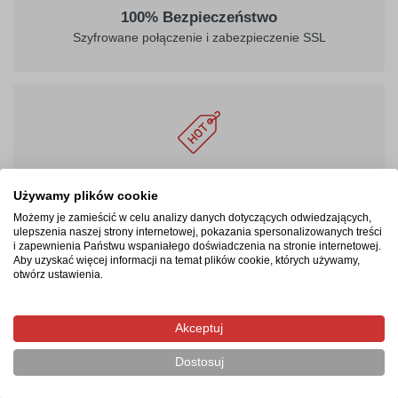
100% Bezpieczeństwo
Szyfrowane połączenie i zabezpieczenie SSL
Masz prawo być zadowolonym
Używamy plików cookie
24 - miesięczna gwarancja, możliwość zwrotu produktu
Możemy je zamieścić w celu analizy danych dotyczących odwiedzających,
ulepszenia naszej strony internetowej, pokazania spersonalizowanych treści
i zapewnienia Państwu wspaniałego doświadczenia na stronie internetowej.
Aby uzyskać więcej informacji na temat plików cookie, których używamy,
otwórz ustawienia.
Produkty pokrewne/powiązane
Akceptuj
Dostosuj