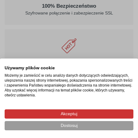
100% Bezpieczeństwo
Szyfrowane połączenie i zabezpieczenie SSL
Masz prawo być zadowolonym
Używamy plików cookie
24 - miesięczna gwarancja, możliwość zwrotu produktu
Możemy je zamieścić w celu analizy danych dotyczących odwiedzających,
ulepszenia naszej strony internetowej, pokazania spersonalizowanych treści
i zapewnienia Państwu wspaniałego doświadczenia na stronie internetowej.
Aby uzyskać więcej informacji na temat plików cookie, których używamy,
otwórz ustawienia.
Produkty pokrewne/powiązane
Akceptuj
Dostosuj