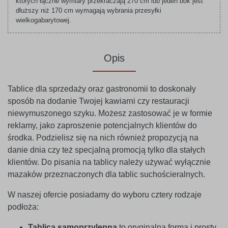
których łączne wymiary przekraczają 270 cm lub jeden bok jest
dłuższy niż 170 cm wymagają wybrania przesyłki
wielkogabarytowej.
Opis
Tablice dla sprzedaży oraz gastronomii to doskonały
sposób na dodanie Twojej kawiarni czy restauracji
niewymuszonego szyku. Możesz zastosować je w formie
reklamy, jako zaproszenie potencjalnych klientów do
środka. Podzielisz się na nich również propozycją na
danie dnia czy też specjalną promocją tylko dla stałych
klientów. Do pisania na tablicy należy używać wyłącznie
mazaków przeznaczonych dla tablic suchościeralnych.
W naszej ofercie posiadamy do wyboru cztery rodzaje
podłoża:
Tablica samoprzylepna
to oryginalna forma i prosty