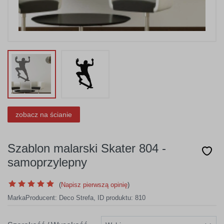
zobacz na ścianie
Szablon malarski Skater 804 -
samoprzylepny
(
Napisz pierwszą opinię
)
Marka
Producent:
Deco Strefa
,
ID produktu: 810