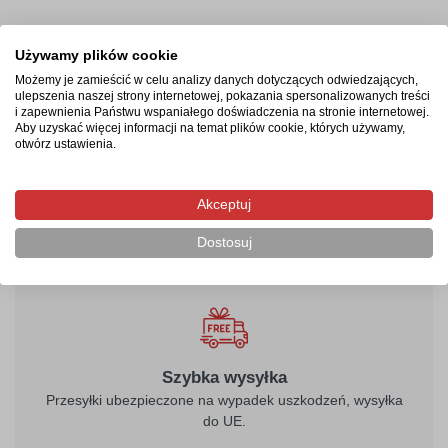
Termin realizacji
Używamy plików cookie
Możemy je zamieścić w celu analizy danych dotyczących odwiedzających,
Produkcja rozpocznie się po zaksięgowaniu płatności i
ulepszenia naszej strony internetowej, pokazania spersonalizowanych treści
i zapewnienia Państwu wspaniałego doświadczenia na stronie internetowej.
potrwa od 2-4 dni roboczych. Następnie przesyłka
Aby uzyskać więcej informacji na temat plików cookie, których używamy,
kurierska zostanie wysłana na wskazany adres, a jej
otwórz ustawienia.
doręczenie zajmie maksymalnie 2 dni robocze od
momentu nadania.
Akceptuj
Dostosuj
Szybka wysyłka
Przesyłki ubezpieczone na wypadek uszkodzeń, wysyłka
do UE.