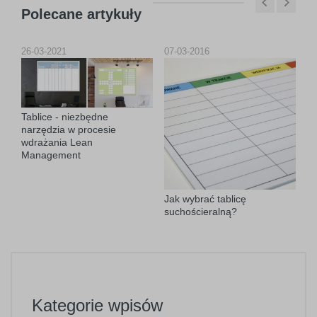
Polecane artykuły
26-03-2021
07-03-2016
23
Tablice - niezbędne
narzędzia w procesie
wdrażania Lean
Management
Jak wybrać tablicę
Ja
suchościeralną?
s
wi
Kategorie wpisów