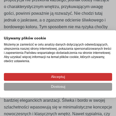
o charakterystycznym wnętrzu, przykuwającym uwagę
gości, powinni poważnie ją rozważyć. Nie chodzi tutaj
jednak o jaskrawe, a o zgaszone odcienie śliwkowego i
bordowego koloru. Tym sposobem nie ma ryzyka choćby
otarcia się o tandetę i pstrokatość. Podobnie jak w
Używamy plików cookie
przypadku innych ciemnych ścian, warto zadbać o dużą
Możemy je zamieścić w celu analizy danych dotyczących odwiedzających,
ilość jasnych elementów, które rozjaśnią pomieszczenie -
ulepszenia naszej strony internetowej, pokazania spersonalizowanych treści
i zapewnienia Państwu wspaniałego doświadczenia na stronie internetowej.
na przykład naklejek, plakatów czy też ściennych
Aby uzyskać więcej informacji na temat plików cookie, których używamy,
szablonów malarskich.
Świetnie również sprawdzą się
otwórz ustawienia.
dodatki, posiadające wstawki w kolorze ściany (np. biało-
śliwkowe zasłony do śliwkowej ściany, bordowo beżowy
Akceptuj
fotel na tle bordowej ściany).
Dostosuj
Te kolory świetnie uzupełnią mieszkania miłośników
bardziej eleganckich aranżacji. Śliwka i bordo w swojej
szlachetności wpasowują się w minimalistyczne koncepcje
nowoczesnych i klasycznych wnętrz. Nawet sypialnia, czy