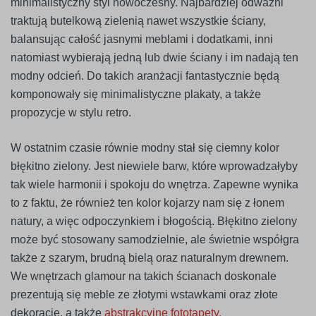
minimalistyczny styl nowoczesny. Najbardziej odważni
traktują butelkową zielenią nawet wszystkie ściany,
balansując całość jasnymi meblami i dodatkami, inni
natomiast wybierają jedną lub dwie ściany i im nadają ten
modny odcień. Do takich aranżacji fantastycznie będą
komponowały się minimalistyczne plakaty, a także
propozycje w stylu retro.
W ostatnim czasie równie modny stał się ciemny kolor
błękitno zielony. Jest niewiele barw, które wprowadzałyby
tak wiele harmonii i spokoju do wnętrza. Zapewne wynika
to z faktu, że również ten kolor kojarzy nam się z łonem
natury, a więc odpoczynkiem i błogością. Błękitno zielony
może być stosowany samodzielnie, ale świetnie współgra
także z szarym, brudną bielą oraz naturalnym drewnem.
We wnętrzach glamour na takich ścianach doskonale
prezentują się meble ze złotymi wstawkami oraz złote
dekoracje, a także
abstrakcyjne fototapety.