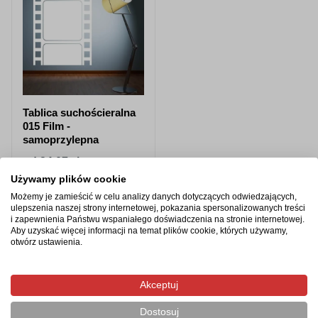
Tablica suchościeralna
015 Film -
samoprzylepna
od 24,07 zł
Używamy plików cookie
Zobacz produkt
Możemy je zamieścić w celu analizy danych dotyczących odwiedzających,
ulepszenia naszej strony internetowej, pokazania spersonalizowanych treści
i zapewnienia Państwu wspaniałego doświadczenia na stronie internetowej.
Aby uzyskać więcej informacji na temat plików cookie, których używamy,
otwórz ustawienia.
Produkty z tej samej kategorii
Akceptuj
Dostosuj