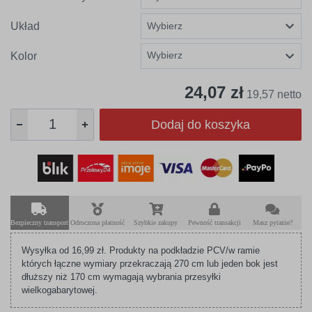
Układ
Wybierz
Kolor
24,07 zł
19,57 netto
Dodaj do koszyka
Bezpieczny transport
Odroczona płatność
Szybkie zakupy
Pewność transakcji
Masz pytanie?
Wysyłka od 16,99 zł. Produkty na podkładzie PCV/w ramie
których łączne wymiary przekraczają 270 cm lub jeden bok jest
dłuższy niż 170 cm wymagają wybrania przesyłki
wielkogabarytowej.