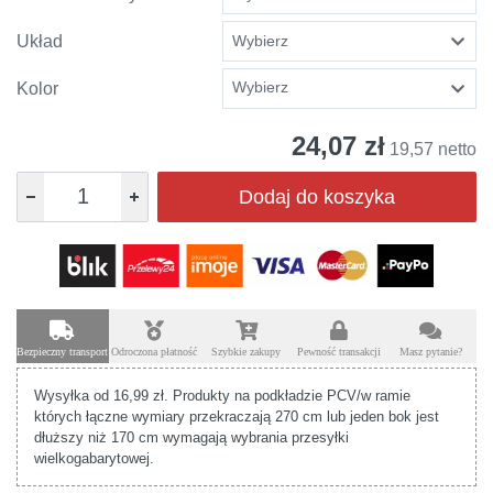
Układ
Wybierz
Kolor
24,07 zł
19,57 netto
Dodaj do koszyka
Bezpieczny transport
Odroczona płatność
Szybkie zakupy
Pewność transakcji
Masz pytanie?
Wysyłka od 16,99 zł. Produkty na podkładzie PCV/w ramie
których łączne wymiary przekraczają 270 cm lub jeden bok jest
dłuższy niż 170 cm wymagają wybrania przesyłki
wielkogabarytowej.