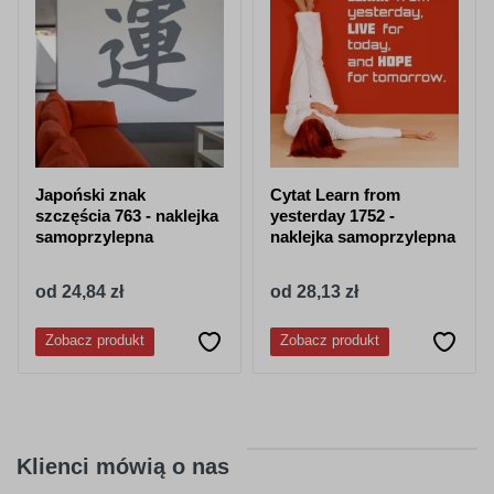
niebieski
niebieski
062
063
jasny
pastelowy
zielony
zielony
Japoński znak
Cytat Learn from
szczęścia 763 - naklejka
yesterday 1752 -
samoprzylepna
naklejka samoprzylepna
od 24,84 zł
od 28,13 zł
066
613
Zobacz produkt
Zobacz produkt
ciemny
lesny-zielony
turkusowy
Klienci mówią o nas