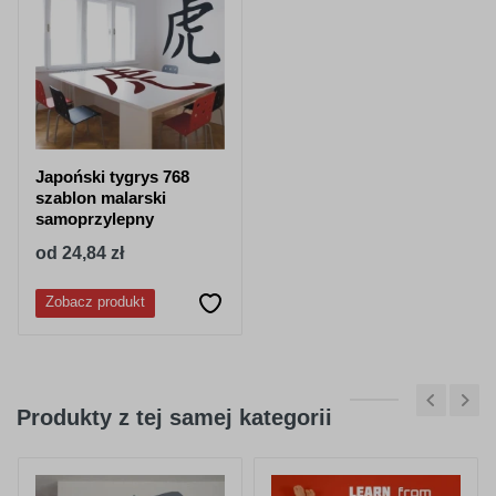
050
518
granatowy
stalowy-
niebieski
Japoński tygrys 768
szablon malarski
samoprzylepny
od 24,84 zł
052
053
Zobacz produkt
lazurowy
jasny niebieski
Produkty z tej samej kategorii
056
057
pastelowy-
drogowy-