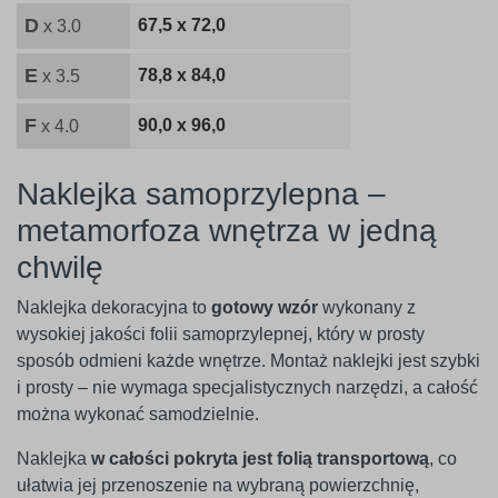
D
67,5 x 72,0
x 3.0
E
78,8 x 84,0
x 3.5
F
90,0 x 96,0
x 4.0
Naklejka samoprzylepna –
metamorfoza wnętrza w jedną
chwilę
Naklejka dekoracyjna to
gotowy wzór
wykonany z
wysokiej jakości folii samoprzylepnej, który w prosty
sposób odmieni każde wnętrze. Montaż naklejki jest szybki
i prosty – nie wymaga specjalistycznych narzędzi, a całość
można wykonać samodzielnie.
Naklejka
w całości pokryta jest folią transportową
, co
ułatwia jej przenoszenie na wybraną powierzchnię,