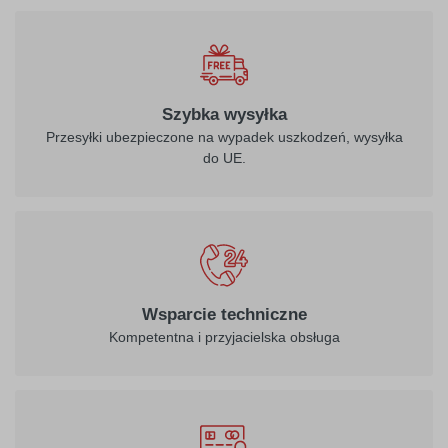
010
biały
Szybka wysyłka
Przesyłki ubezpieczone na wypadek uszkodzeń, wysyłka
do UE.
021
022
żółty
jasny żółty
026
312
Wsparcie techniczne
purpurowo-
burgund
Kompetentna i przyjacielska obsługa
czerwony