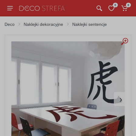
0
0
Deco
Naklejki dekoracyjne
Naklejki sentencje
›