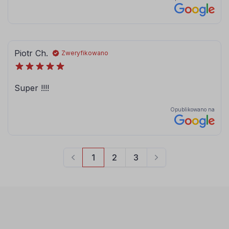
090
091
srebrny
złoty