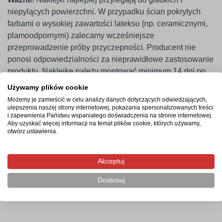
niepylących powierzchni. W przypadku ścian pokrytych
farbami o wysokiej zawartości lateksu (np. ceramicznymi,
plamoodpornymi) zalecamy wcześniejsze
przeprowadzenie próby przyczepności. Producent nie
ponosi odpowiedzialności za nieprawidłowe zastosowanie
produktu. Naklejkę należy montować minimum 14 dni po
malowaniu ścian.
Używamy plików cookie
Możemy je zamieścić w celu analizy danych dotyczących odwiedzających,
ulepszenia naszej strony internetowej, pokazania spersonalizowanych treści
i zapewnienia Państwu wspaniałego doświadczenia na stronie internetowej.
Termin realizacji
Aby uzyskać więcej informacji na temat plików cookie, których używamy,
otwórz ustawienia.
Produkcja rozpocznie się po zaksięgowaniu płatności i
potrwa od 2-4 dni roboczych. Następnie przesyłka
Akceptuj
kurierska zostanie wysłana na wskazany adres, a jej
doręczenie zajmie maksymalnie 2 dni robocze od
Dostosuj
momentu nadania.