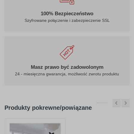
032
034
100% Bezpieczeństwo
jasny
pomarańczowy
Szyfrowane połączenie i zabezpieczenie SSL
czerwony
040
041
ciemny
różowy
Masz prawo być zadowolonym
fioletowy
24 - miesięczna gwarancja, możliwość zwrotu produktu
Produkty pokrewne/powiązane
404
045
purpurowy
jasno różowy