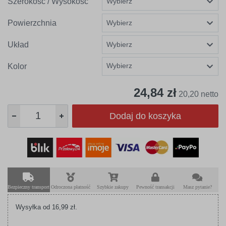
Szerokość / Wysokość
Powierzchnia
Układ
Wybierz
Kolor
24,84 zł
20,20 netto
Dodaj do koszyka
Bezpieczny transport
Odroczona płatność
Szybkie zakupy
Pewność transakcji
Masz pytanie?
Wysyłka od 16,99 zł.