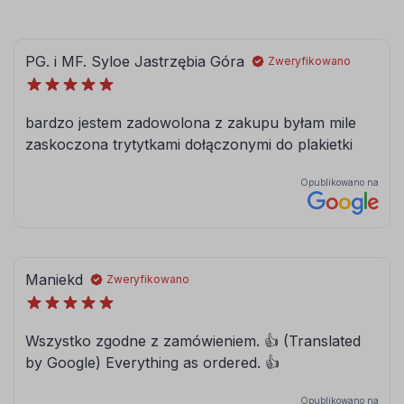
080
081
brązowy
jasny brązowy
084
086
błękitny
modrakowy-
niebieski
072
073
jasny szary
ciemny szary